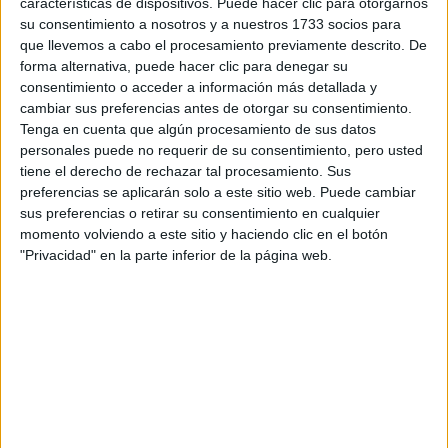
características de dispositivos. Puede hacer clic para otorgarnos
disponibles…:
su consentimiento a nosotros y a nuestros 1733 socios para
Acepto los
términos y condiciones
y la
política de
que llevemos a cabo el procesamiento previamente descrito. De
privacidad
:
*
forma alternativa, puede hacer clic para denegar su
consentimiento o acceder a información más detallada y
cambiar sus preferencias antes de otorgar su consentimiento.
Tenga en cuenta que algún procesamiento de sus datos
personales puede no requerir de su consentimiento, pero usted
tiene el derecho de rechazar tal procesamiento. Sus
preferencias se aplicarán solo a este sitio web. Puede cambiar
sus preferencias o retirar su consentimiento en cualquier
Información básica sobre protección de datos
momento volviendo a este sitio y haciendo clic en el botón
"Privacidad" en la parte inferior de la página web.
Responsable:
Compás Mediterráneo SL (Editora de la
web YAQ.es)
Finalidad:
La información recopilada mediante este
formulario será utilizada para:
Ponerte en contacto con el centro educativo
correspondiente, para que te proporcione la información
que has solicitado de acuerdo a tus intereses.
Informarte sobre temas de orientación educativa y
mejora personal de acuerdo a tus intereses mediante el