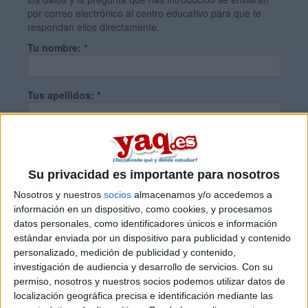
por correo electrónico al centro educativo para que te
respondan ellos directamente.
Tu nombre:
*
Tus apellidos:
*
Tu email:
*
Su privacidad es importante para nosotros
¿Qué quieres preguntar?
*
Nosotros y nuestros
socios
almacenamos y/o accedemos a
información en un dispositivo, como cookies, y procesamos
datos personales, como identificadores únicos e información
estándar enviada por un dispositivo para publicidad y contenido
personalizado, medición de publicidad y contenido,
investigación de audiencia y desarrollo de servicios.
Con su
permiso, nosotros y nuestros socios podemos utilizar datos de
Escribe aquí las dudas o preguntas que te gustaría que te
localización geográfica precisa e identificación mediante las
respondieran: plazos de preinscripción, precios, plazas