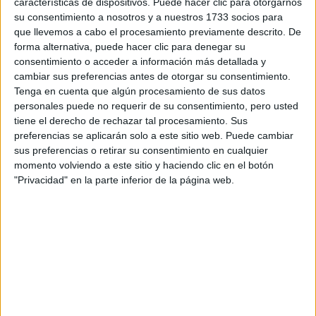
características de dispositivos. Puede hacer clic para otorgarnos
disponibles…:
su consentimiento a nosotros y a nuestros 1733 socios para
Acepto los
términos y condiciones
y la
política de
que llevemos a cabo el procesamiento previamente descrito. De
privacidad
:
*
forma alternativa, puede hacer clic para denegar su
consentimiento o acceder a información más detallada y
cambiar sus preferencias antes de otorgar su consentimiento.
Tenga en cuenta que algún procesamiento de sus datos
personales puede no requerir de su consentimiento, pero usted
tiene el derecho de rechazar tal procesamiento. Sus
preferencias se aplicarán solo a este sitio web. Puede cambiar
sus preferencias o retirar su consentimiento en cualquier
Información básica sobre protección de datos
momento volviendo a este sitio y haciendo clic en el botón
"Privacidad" en la parte inferior de la página web.
Responsable:
Compás Mediterráneo SL (Editora de la
web YAQ.es)
Finalidad:
La información recopilada mediante este
formulario será utilizada para:
Ponerte en contacto con el centro educativo
correspondiente, para que te proporcione la información
que has solicitado de acuerdo a tus intereses.
Informarte sobre temas de orientación educativa y
mejora personal de acuerdo a tus intereses mediante el