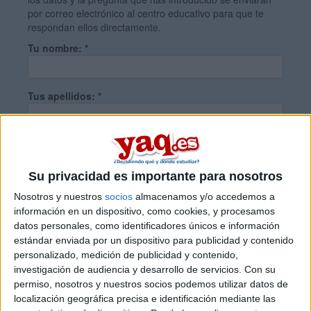
por correo electrónico al centro educativo para que te
respondan ellos directamente.
Tu nombre:
*
Tus apellidos:
*
Tu email:
*
Su privacidad es importante para nosotros
¿Qué quieres preguntar?
*
Nosotros y nuestros
socios
almacenamos y/o accedemos a
información en un dispositivo, como cookies, y procesamos
datos personales, como identificadores únicos e información
estándar enviada por un dispositivo para publicidad y contenido
personalizado, medición de publicidad y contenido,
investigación de audiencia y desarrollo de servicios.
Con su
permiso, nosotros y nuestros socios podemos utilizar datos de
Escribe aquí las dudas o preguntas que te gustaría que te
localización geográfica precisa e identificación mediante las
respondieran: plazos de preinscripción, precios, plazas