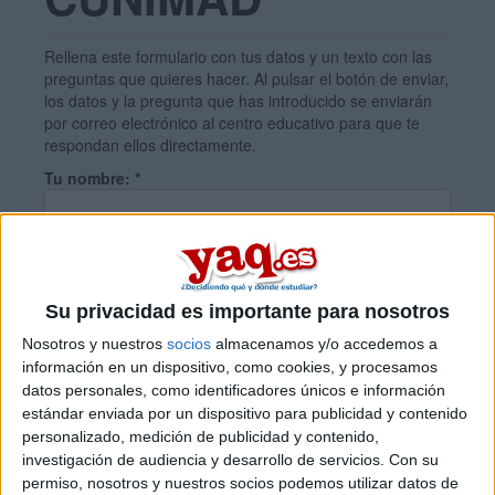
Rellena este formulario con tus datos y un texto con las
preguntas que quieres hacer. Al pulsar el botón de enviar,
los datos y la pregunta que has introducido se enviarán
por correo electrónico al centro educativo para que te
respondan ellos directamente.
Tu nombre:
*
Tus apellidos:
*
Su privacidad es importante para nosotros
Tu email:
*
Nosotros y nuestros
socios
almacenamos y/o accedemos a
información en un dispositivo, como cookies, y procesamos
datos personales, como identificadores únicos e información
¿Qué quieres preguntar?
*
estándar enviada por un dispositivo para publicidad y contenido
personalizado, medición de publicidad y contenido,
investigación de audiencia y desarrollo de servicios.
Con su
permiso, nosotros y nuestros socios podemos utilizar datos de