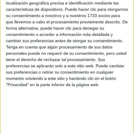
localización geográfica precisa e identificación mediante las
características de dispositivos. Puede hacer clic para otorgarnos
su consentimiento a nosotros y a nuestros 1733 socios para
Escribe aquí las dudas o preguntas que te gustaría que te
que llevemos a cabo el procesamiento previamente descrito. De
respondieran: plazos de preinscripción, precios, plazas
forma alternativa, puede hacer clic para denegar su
disponibles…:
consentimiento o acceder a información más detallada y
Acepto los
términos y condiciones
y la
política de
cambiar sus preferencias antes de otorgar su consentimiento.
privacidad
:
*
Tenga en cuenta que algún procesamiento de sus datos
personales puede no requerir de su consentimiento, pero usted
tiene el derecho de rechazar tal procesamiento. Sus
preferencias se aplicarán solo a este sitio web. Puede cambiar
sus preferencias o retirar su consentimiento en cualquier
momento volviendo a este sitio y haciendo clic en el botón
"Privacidad" en la parte inferior de la página web.
Información básica sobre protección de datos
Responsable:
Compás Mediterráneo SL (Editora de la
web YAQ.es)
Finalidad:
La información recopilada mediante este
formulario será utilizada para: