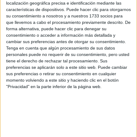
localización geográfica precisa e identificación mediante las
características de dispositivos. Puede hacer clic para otorgarnos
su consentimiento a nosotros y a nuestros 1733 socios para
Escribe aquí las dudas o preguntas que te gustaría que te
que llevemos a cabo el procesamiento previamente descrito. De
respondieran: plazos de preinscripción, precios, plazas
forma alternativa, puede hacer clic para denegar su
disponibles…:
consentimiento o acceder a información más detallada y
Acepto los
términos y condiciones
y la
política de
cambiar sus preferencias antes de otorgar su consentimiento.
privacidad
:
*
Tenga en cuenta que algún procesamiento de sus datos
personales puede no requerir de su consentimiento, pero usted
tiene el derecho de rechazar tal procesamiento. Sus
preferencias se aplicarán solo a este sitio web. Puede cambiar
sus preferencias o retirar su consentimiento en cualquier
momento volviendo a este sitio y haciendo clic en el botón
"Privacidad" en la parte inferior de la página web.
Información básica sobre protección de datos
Responsable:
Compás Mediterráneo SL (Editora de la
web YAQ.es)
Finalidad:
La información recopilada mediante este
formulario será utilizada para: