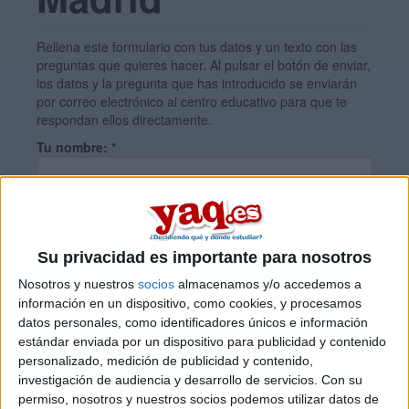
Rellena este formulario con tus datos y un texto con las
preguntas que quieres hacer. Al pulsar el botón de enviar,
los datos y la pregunta que has introducido se enviarán
por correo electrónico al centro educativo para que te
respondan ellos directamente.
Tu nombre:
*
Tus apellidos:
*
Su privacidad es importante para nosotros
Tu email:
*
Nosotros y nuestros
socios
almacenamos y/o accedemos a
información en un dispositivo, como cookies, y procesamos
datos personales, como identificadores únicos e información
¿Qué quieres preguntar?
*
estándar enviada por un dispositivo para publicidad y contenido
personalizado, medición de publicidad y contenido,
investigación de audiencia y desarrollo de servicios.
Con su
permiso, nosotros y nuestros socios podemos utilizar datos de