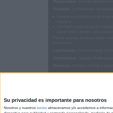
Responsable:
Compás Mediterráneo 
Finalidad:
La información recopilada 
Ponerte en contacto con el centro 
intereses.
Informarte sobre temas de orientac
puede incluir también comunicacion
Para lo anterior, se podrá utilizar 
electrónicos.
Legitimación:
Consentimiento expres
Destinatarios:
Compás Mediterráneo S
Derechos:
Acceder, rectificar y supr
Puedes consultar nuestra política de
Su privacidad es importante para nosotros
Nosotros y nuestros
socios
almacenamos y/o accedemos a información