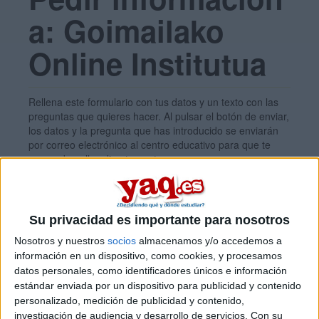
a: Goimailako
Online Institutua
Rellena este formulario con tus datos y un texto con las
preguntas que quieres hacer. Al pulsar el botón de enviar,
los datos y la pregunta que has introducido se enviarán
por correo electrónico al centro educativo para que te
respondan ellos directamente.
Tu nombre:
*
Su privacidad es importante para nosotros
Tus apellidos:
*
Nosotros y nuestros
socios
almacenamos y/o accedemos a
información en un dispositivo, como cookies, y procesamos
datos personales, como identificadores únicos e información
Tu email:
*
estándar enviada por un dispositivo para publicidad y contenido
personalizado, medición de publicidad y contenido,
investigación de audiencia y desarrollo de servicios.
Con su