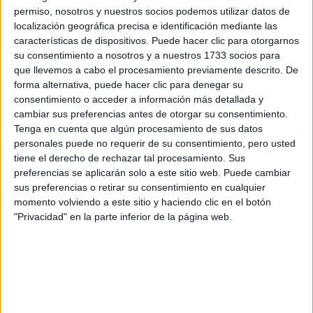
¿Qué quieres preguntar?
*
permiso, nosotros y nuestros socios podemos utilizar datos de
localización geográfica precisa e identificación mediante las
características de dispositivos. Puede hacer clic para otorgarnos
su consentimiento a nosotros y a nuestros 1733 socios para
que llevemos a cabo el procesamiento previamente descrito. De
forma alternativa, puede hacer clic para denegar su
consentimiento o acceder a información más detallada y
Escribe aquí las dudas o preguntas que te gustaría que te
cambiar sus preferencias antes de otorgar su consentimiento.
respondieran: plazos de preinscripción, precios, plazas
Tenga en cuenta que algún procesamiento de sus datos
disponibles…:
personales puede no requerir de su consentimiento, pero usted
Acepto los
términos y condiciones
y la
política de
tiene el derecho de rechazar tal procesamiento. Sus
privacidad
:
*
preferencias se aplicarán solo a este sitio web. Puede cambiar
sus preferencias o retirar su consentimiento en cualquier
momento volviendo a este sitio y haciendo clic en el botón
"Privacidad" en la parte inferior de la página web.
Información básica sobre protección de datos
Responsable:
Compás Mediterráneo SL (Editora de la