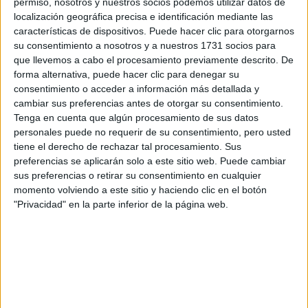
permiso, nosotros y nuestros socios podemos utilizar datos de
localización geográfica precisa e identificación mediante las
características de dispositivos. Puede hacer clic para otorgarnos
su consentimiento a nosotros y a nuestros 1731 socios para
que llevemos a cabo el procesamiento previamente descrito. De
Escribe aquí las dudas o preguntas que te gustaría que te
forma alternativa, puede hacer clic para denegar su
respondieran: plazos de preinscripción, precios, plazas
consentimiento o acceder a información más detallada y
disponibles…:
cambiar sus preferencias antes de otorgar su consentimiento.
Tenga en cuenta que algún procesamiento de sus datos
Acepto los
términos y condiciones
y la
política de
personales puede no requerir de su consentimiento, pero usted
privacidad
:
*
tiene el derecho de rechazar tal procesamiento. Sus
preferencias se aplicarán solo a este sitio web. Puede cambiar
sus preferencias o retirar su consentimiento en cualquier
momento volviendo a este sitio y haciendo clic en el botón
"Privacidad" en la parte inferior de la página web.
Información básica sobre protección de datos
Responsable:
Compás Mediterráneo SL (Editora de la
web YAQ.es)