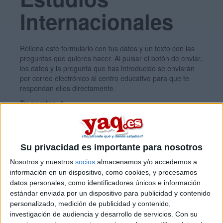
Internacionales
Rellena este formulario con tus datos y un texto con las
preguntas que quieres hacer. Al pulsar el botón de enviar,
los datos y la pregunta que has introducido se enviarán
por correo electrónico al centro educativo para que te
respondan ellos directamente.
Tu nombre:
*
Tus apellidos:
*
Su privacidad es importante para nosotros
Nosotros y nuestros
socios
almacenamos y/o accedemos a
Tu email:
*
información en un dispositivo, como cookies, y procesamos
datos personales, como identificadores únicos e información
estándar enviada por un dispositivo para publicidad y contenido
personalizado, medición de publicidad y contenido,
¿Qué quieres preguntar?
*
investigación de audiencia y desarrollo de servicios.
Con su