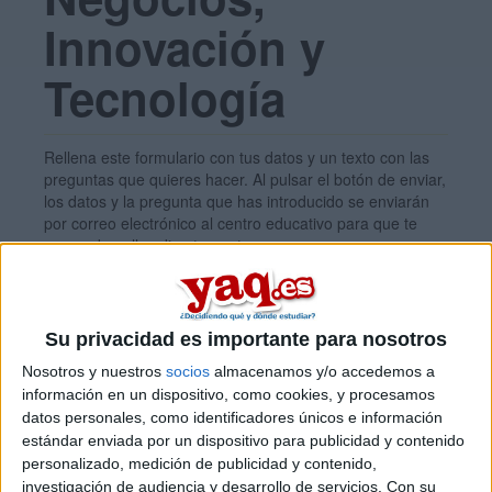
Innovación y
Tecnología
Rellena este formulario con tus datos y un texto con las
preguntas que quieres hacer. Al pulsar el botón de enviar,
los datos y la pregunta que has introducido se enviarán
por correo electrónico al centro educativo para que te
respondan ellos directamente.
Tu nombre:
*
Su privacidad es importante para nosotros
Tus apellidos:
*
Nosotros y nuestros
socios
almacenamos y/o accedemos a
información en un dispositivo, como cookies, y procesamos
datos personales, como identificadores únicos e información
Tu email:
*
estándar enviada por un dispositivo para publicidad y contenido
personalizado, medición de publicidad y contenido,
investigación de audiencia y desarrollo de servicios.
Con su