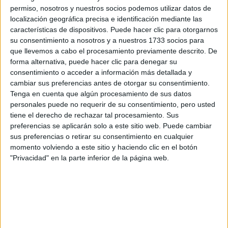
¿Qué quieres preguntar?
*
permiso, nosotros y nuestros socios podemos utilizar datos de
localización geográfica precisa e identificación mediante las
características de dispositivos. Puede hacer clic para otorgarnos
su consentimiento a nosotros y a nuestros 1733 socios para
que llevemos a cabo el procesamiento previamente descrito. De
forma alternativa, puede hacer clic para denegar su
consentimiento o acceder a información más detallada y
Escribe aquí las dudas o preguntas que te gustaría que te
cambiar sus preferencias antes de otorgar su consentimiento.
respondieran: plazos de preinscripción, precios, plazas
Tenga en cuenta que algún procesamiento de sus datos
disponibles…:
personales puede no requerir de su consentimiento, pero usted
Acepto los
términos y condiciones
y la
política de
tiene el derecho de rechazar tal procesamiento. Sus
privacidad
:
*
preferencias se aplicarán solo a este sitio web. Puede cambiar
sus preferencias o retirar su consentimiento en cualquier
momento volviendo a este sitio y haciendo clic en el botón
"Privacidad" en la parte inferior de la página web.
Información básica sobre protección de datos
Responsable:
Compás Mediterráneo SL (Editora de la