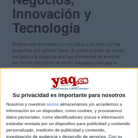
Innovación y
Tecnología
Rellena este formulario con tus datos y un texto con las
preguntas que quieres hacer. Al pulsar el botón de enviar,
los datos y la pregunta que has introducido se enviarán
por correo electrónico al centro educativo para que te
respondan ellos directamente.
Tu nombre:
*
Su privacidad es importante para nosotros
Tus apellidos:
*
Nosotros y nuestros
socios
almacenamos y/o accedemos a
información en un dispositivo, como cookies, y procesamos
datos personales, como identificadores únicos e información
Tu email:
*
estándar enviada por un dispositivo para publicidad y contenido
personalizado, medición de publicidad y contenido,
investigación de audiencia y desarrollo de servicios.
Con su