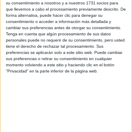
su consentimiento a nosotros y a nuestros 1731 socios para
privacidad
:
*
que llevemos a cabo el procesamiento previamente descrito. De
forma alternativa, puede hacer clic para denegar su
consentimiento o acceder a información más detallada y
cambiar sus preferencias antes de otorgar su consentimiento.
Tenga en cuenta que algún procesamiento de sus datos
personales puede no requerir de su consentimiento, pero usted
tiene el derecho de rechazar tal procesamiento. Sus
preferencias se aplicarán solo a este sitio web. Puede cambiar
Información básica sobre protección de datos
sus preferencias o retirar su consentimiento en cualquier
Responsable:
Compás Mediterráneo SL (Editora de la
momento volviendo a este sitio y haciendo clic en el botón
web YAQ.es)
"Privacidad" en la parte inferior de la página web.
Finalidad:
La información recopilada mediante este
formulario será utilizada para:
Ponerte en contacto con el centro educativo
correspondiente, para que te proporcione la información
que has solicitado de acuerdo a tus intereses.
Informarte sobre temas de orientación educativa y
mejora personal de acuerdo a tus intereses mediante el
boletín electrónico de yaq.es, que puede incluir también
comunicaciones comerciales o publicitarias.