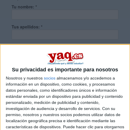
Tu nombre:
*
Tus apellidos:
*
Tu email:
*
¿Qué quieres preguntar?
*
Su privacidad es importante para nosotros
Nosotros y nuestros
socios
almacenamos y/o accedemos a
información en un dispositivo, como cookies, y procesamos
datos personales, como identificadores únicos e información
estándar enviada por un dispositivo para publicidad y contenido
personalizado, medición de publicidad y contenido,
Escribe aquí las dudas o preguntas que te gustaría que te
investigación de audiencia y desarrollo de servicios.
Con su
respondieran: plazos de preinscripción, precios, plazas
permiso, nosotros y nuestros socios podemos utilizar datos de
disponibles…:
localización geográfica precisa e identificación mediante las
características de dispositivos. Puede hacer clic para otorgarnos
Acepto los
términos y condiciones
y la
política de