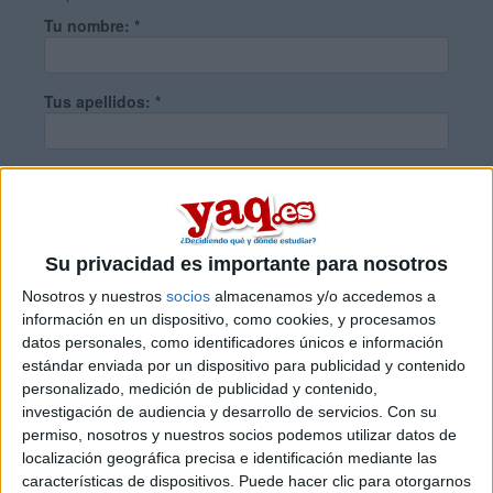
Tu nombre:
*
Tus apellidos:
*
Tu email:
*
¿Qué quieres preguntar?
*
Su privacidad es importante para nosotros
Nosotros y nuestros
socios
almacenamos y/o accedemos a
información en un dispositivo, como cookies, y procesamos
datos personales, como identificadores únicos e información
estándar enviada por un dispositivo para publicidad y contenido
personalizado, medición de publicidad y contenido,
Escribe aquí las dudas o preguntas que te gustaría que te
investigación de audiencia y desarrollo de servicios.
Con su
respondieran: plazos de preinscripción, precios, plazas
permiso, nosotros y nuestros socios podemos utilizar datos de
disponibles…:
localización geográfica precisa e identificación mediante las
características de dispositivos. Puede hacer clic para otorgarnos
Acepto los
términos y condiciones
y la
política de