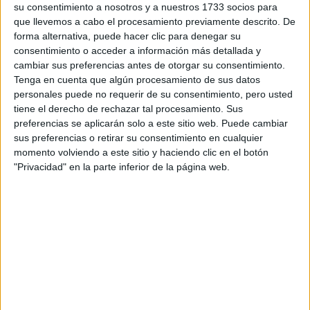
su consentimiento a nosotros y a nuestros 1733 socios para
privacidad
:
*
que llevemos a cabo el procesamiento previamente descrito. De
forma alternativa, puede hacer clic para denegar su
consentimiento o acceder a información más detallada y
cambiar sus preferencias antes de otorgar su consentimiento.
Tenga en cuenta que algún procesamiento de sus datos
personales puede no requerir de su consentimiento, pero usted
tiene el derecho de rechazar tal procesamiento. Sus
preferencias se aplicarán solo a este sitio web. Puede cambiar
Información básica sobre protección de datos
sus preferencias o retirar su consentimiento en cualquier
Responsable:
Compás Mediterráneo SL (Editora de la
momento volviendo a este sitio y haciendo clic en el botón
web YAQ.es)
"Privacidad" en la parte inferior de la página web.
Finalidad:
La información recopilada mediante este
formulario será utilizada para:
Ponerte en contacto con el centro educativo
correspondiente, para que te proporcione la información
que has solicitado de acuerdo a tus intereses.
Informarte sobre temas de orientación educativa y
mejora personal de acuerdo a tus intereses mediante el
boletín electrónico de yaq.es, que puede incluir también
comunicaciones comerciales o publicitarias.