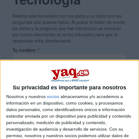
Rellena este formulario con tus datos y un texto con las
preguntas que quieres hacer. Al pulsar el botón de enviar,
los datos y la pregunta que has introducido se enviarán
por correo electrónico al centro educativo para que te
respondan ellos directamente.
Tu nombre:
*
Tus apellidos:
*
Su privacidad es importante para nosotros
Tu email:
*
Nosotros y nuestros
socios
almacenamos y/o accedemos a
información en un dispositivo, como cookies, y procesamos
datos personales, como identificadores únicos e información
¿Qué quieres preguntar?
*
estándar enviada por un dispositivo para publicidad y contenido
personalizado, medición de publicidad y contenido,
investigación de audiencia y desarrollo de servicios.
Con su
permiso, nosotros y nuestros socios podemos utilizar datos de