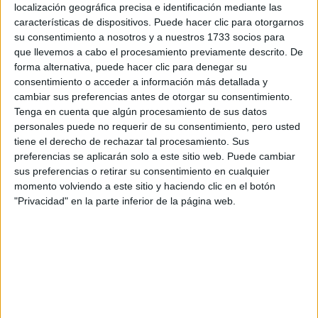
localización geográfica precisa e identificación mediante las
características de dispositivos. Puede hacer clic para otorgarnos
su consentimiento a nosotros y a nuestros 1733 socios para
Escribe aquí las dudas o preguntas que te gustaría que te
que llevemos a cabo el procesamiento previamente descrito. De
respondieran: plazos de preinscripción, precios, plazas
forma alternativa, puede hacer clic para denegar su
disponibles…:
consentimiento o acceder a información más detallada y
Acepto los
términos y condiciones
y la
política de
cambiar sus preferencias antes de otorgar su consentimiento.
privacidad
:
*
Tenga en cuenta que algún procesamiento de sus datos
personales puede no requerir de su consentimiento, pero usted
tiene el derecho de rechazar tal procesamiento. Sus
preferencias se aplicarán solo a este sitio web. Puede cambiar
sus preferencias o retirar su consentimiento en cualquier
momento volviendo a este sitio y haciendo clic en el botón
"Privacidad" en la parte inferior de la página web.
Información básica sobre protección de datos
Responsable:
Compás Mediterráneo SL (Editora de la
web YAQ.es)
Finalidad:
La información recopilada mediante este
formulario será utilizada para: