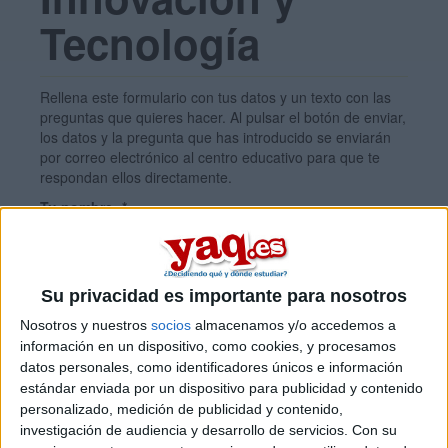
Tecnología
Rellena este formulario con tus datos y un texto con las
preguntas que quieres hacer. Al pulsar el botón de enviar,
los datos y la pregunta que has introducido se enviarán
por correo electrónico al centro educativo para que te
respondan ellos directamente.
Tu nombre:
*
Tus apellidos:
*
Su privacidad es importante para nosotros
Nosotros y nuestros
socios
almacenamos y/o accedemos a
Tu email:
*
información en un dispositivo, como cookies, y procesamos
datos personales, como identificadores únicos e información
estándar enviada por un dispositivo para publicidad y contenido
personalizado, medición de publicidad y contenido,
¿Qué quieres preguntar?
*
investigación de audiencia y desarrollo de servicios.
Con su