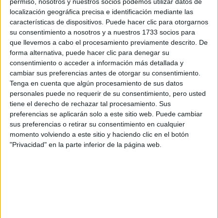
permiso, nosotros y nuestros socios podemos utilizar datos de
localización geográfica precisa e identificación mediante las
características de dispositivos. Puede hacer clic para otorgarnos
su consentimiento a nosotros y a nuestros 1733 socios para
que llevemos a cabo el procesamiento previamente descrito. De
Escribe aquí las dudas o preguntas que te gustaría que te
forma alternativa, puede hacer clic para denegar su
respondieran: plazos de preinscripción, precios, plazas
consentimiento o acceder a información más detallada y
disponibles…:
cambiar sus preferencias antes de otorgar su consentimiento.
Tenga en cuenta que algún procesamiento de sus datos
Acepto los
términos y condiciones
y la
política de
personales puede no requerir de su consentimiento, pero usted
privacidad
:
*
tiene el derecho de rechazar tal procesamiento. Sus
preferencias se aplicarán solo a este sitio web. Puede cambiar
sus preferencias o retirar su consentimiento en cualquier
momento volviendo a este sitio y haciendo clic en el botón
"Privacidad" en la parte inferior de la página web.
Información básica sobre protección de datos
Responsable:
Compás Mediterráneo SL (Editora de la
web YAQ.es)