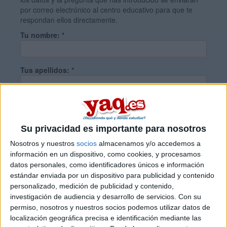
por correo electrónico al centro educativo para que te
respondan ellos directamente.
Tu nombre:
*
Tus apellidos:
*
Tu email:
*
Su privacidad es importante para nosotros
¿Qué quieres preguntar?
*
Nosotros y nuestros
socios
almacenamos y/o accedemos a
información en un dispositivo, como cookies, y procesamos
datos personales, como identificadores únicos e información
estándar enviada por un dispositivo para publicidad y contenido
personalizado, medición de publicidad y contenido,
investigación de audiencia y desarrollo de servicios.
Con su
permiso, nosotros y nuestros socios podemos utilizar datos de
Escribe aquí las dudas o preguntas que te gustaría que te
localización geográfica precisa e identificación mediante las
respondieran: plazos de preinscripción, precios, plazas