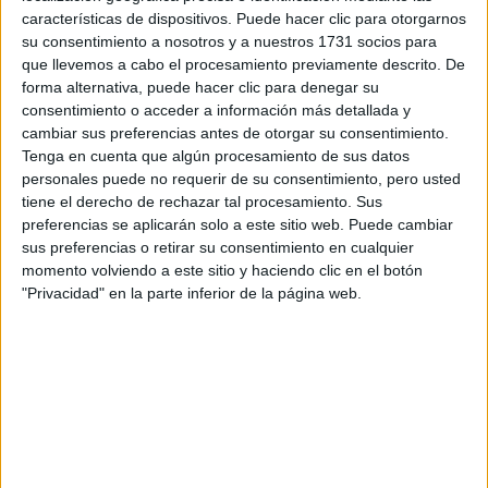
Escribe aquí las dudas o preguntas que te gustaría que te
características de dispositivos. Puede hacer clic para otorgarnos
respondieran: plazos de preinscripción, precios, plazas
su consentimiento a nosotros y a nuestros 1731 socios para
disponibles…:
que llevemos a cabo el procesamiento previamente descrito. De
forma alternativa, puede hacer clic para denegar su
Acepto los
términos y condiciones
y la
política de
consentimiento o acceder a información más detallada y
privacidad
:
*
cambiar sus preferencias antes de otorgar su consentimiento.
Tenga en cuenta que algún procesamiento de sus datos
personales puede no requerir de su consentimiento, pero usted
tiene el derecho de rechazar tal procesamiento. Sus
preferencias se aplicarán solo a este sitio web. Puede cambiar
sus preferencias o retirar su consentimiento en cualquier
momento volviendo a este sitio y haciendo clic en el botón
"Privacidad" en la parte inferior de la página web.
Información básica sobre protección de datos
Responsable:
Compás Mediterráneo SL (Editora de la
web YAQ.es)
Finalidad:
La información recopilada mediante este
formulario será utilizada para:
Ponerte en contacto con el centro educativo
correspondiente, para que te proporcione la información