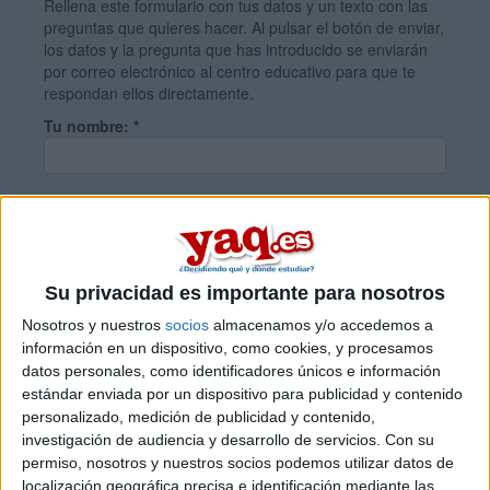
Rellena este formulario con tus datos y un texto con las
preguntas que quieres hacer. Al pulsar el botón de enviar,
los datos y la pregunta que has introducido se enviarán
por correo electrónico al centro educativo para que te
respondan ellos directamente.
Tu nombre:
*
Tus apellidos:
*
Tu email:
*
Su privacidad es importante para nosotros
Nosotros y nuestros
socios
almacenamos y/o accedemos a
información en un dispositivo, como cookies, y procesamos
¿Qué quieres preguntar?
*
datos personales, como identificadores únicos e información
estándar enviada por un dispositivo para publicidad y contenido
personalizado, medición de publicidad y contenido,
investigación de audiencia y desarrollo de servicios.
Con su
permiso, nosotros y nuestros socios podemos utilizar datos de
localización geográfica precisa e identificación mediante las