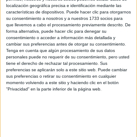
localización geográfica precisa e identificación mediante las
características de dispositivos. Puede hacer clic para otorgarnos
su consentimiento a nosotros y a nuestros 1733 socios para
que llevemos a cabo el procesamiento previamente descrito. De
Escribe aquí las dudas o preguntas que te gustaría que te
forma alternativa, puede hacer clic para denegar su
respondieran: plazos de preinscripción, precios, plazas
consentimiento o acceder a información más detallada y
disponibles…:
cambiar sus preferencias antes de otorgar su consentimiento.
Acepto los
términos y condiciones
y la
política de
Tenga en cuenta que algún procesamiento de sus datos
privacidad
:
*
personales puede no requerir de su consentimiento, pero usted
tiene el derecho de rechazar tal procesamiento. Sus
preferencias se aplicarán solo a este sitio web. Puede cambiar
sus preferencias o retirar su consentimiento en cualquier
momento volviendo a este sitio y haciendo clic en el botón
"Privacidad" en la parte inferior de la página web.
Información básica sobre protección de datos
Responsable:
Compás Mediterráneo SL (Editora de la
web YAQ.es)
Finalidad:
La información recopilada mediante este