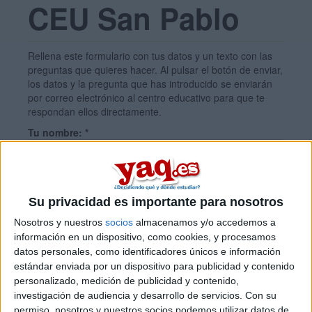
CEU San Pablo
Rellena este formulario con tus datos y un texto con las
preguntas que quieres hacer. Al pulsar el botón de enviar,
los datos y la pregunta que has introducido se enviarán
por correo electrónico al centro educativo para que te
respondan ellos directamente.
Tu nombre:
*
Tus apellidos:
*
Su privacidad es importante para nosotros
Nosotros y nuestros
socios
almacenamos y/o accedemos a
Tu email:
*
información en un dispositivo, como cookies, y procesamos
datos personales, como identificadores únicos e información
estándar enviada por un dispositivo para publicidad y contenido
¿Qué quieres preguntar?
*
personalizado, medición de publicidad y contenido,
investigación de audiencia y desarrollo de servicios.
Con su
permiso, nosotros y nuestros socios podemos utilizar datos de