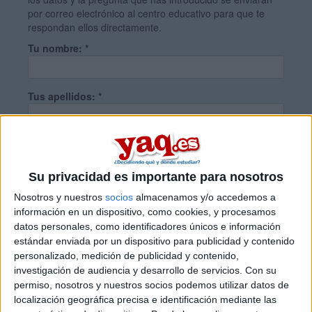
por correo electrónico al centro educativo para que te
respondan ellos directamente.
Tu nombre:
*
Tus apellidos:
*
Tu email:
*
Su privacidad es importante para nosotros
¿Qué quieres preguntar?
*
Nosotros y nuestros
socios
almacenamos y/o accedemos a
información en un dispositivo, como cookies, y procesamos
datos personales, como identificadores únicos e información
estándar enviada por un dispositivo para publicidad y contenido
personalizado, medición de publicidad y contenido,
investigación de audiencia y desarrollo de servicios.
Con su
permiso, nosotros y nuestros socios podemos utilizar datos de
Escribe aquí las dudas o preguntas que te gustaría que te
localización geográfica precisa e identificación mediante las
respondieran: plazos de preinscripción, precios, plazas