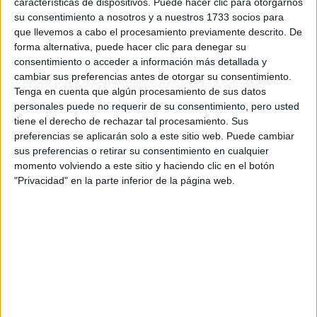
características de dispositivos. Puede hacer clic para otorgarnos
disponibles…:
su consentimiento a nosotros y a nuestros 1733 socios para
Acepto los
términos y condiciones
y la
política de
que llevemos a cabo el procesamiento previamente descrito. De
privacidad
:
*
forma alternativa, puede hacer clic para denegar su
consentimiento o acceder a información más detallada y
cambiar sus preferencias antes de otorgar su consentimiento.
Tenga en cuenta que algún procesamiento de sus datos
personales puede no requerir de su consentimiento, pero usted
tiene el derecho de rechazar tal procesamiento. Sus
preferencias se aplicarán solo a este sitio web. Puede cambiar
sus preferencias o retirar su consentimiento en cualquier
Información básica sobre protección de datos
momento volviendo a este sitio y haciendo clic en el botón
"Privacidad" en la parte inferior de la página web.
Responsable:
Compás Mediterráneo SL (Editora de la
web YAQ.es)
Finalidad:
La información recopilada mediante este
formulario será utilizada para:
Ponerte en contacto con el centro educativo
correspondiente, para que te proporcione la información
que has solicitado de acuerdo a tus intereses.
Informarte sobre temas de orientación educativa y
mejora personal de acuerdo a tus intereses mediante el