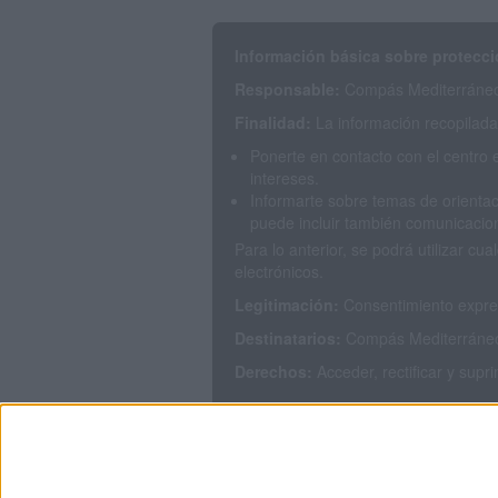
Información básica sobre protecci
Responsable:
Compás Mediterráneo 
Finalidad:
La información recopilada 
Ponerte en contacto con el centro 
intereses.
Informarte sobre temas de orientac
puede incluir también comunicacion
Para lo anterior, se podrá utilizar 
electrónicos.
Legitimación:
Consentimiento expres
Destinatarios:
Compás Mediterráneo S
Derechos:
Acceder, rectificar y supr
Puedes consultar nuestra política de