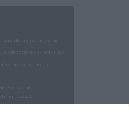
has solicitado de acuerdo a tus
 boletín electrónico de yaq.es, que
S, WhatsApp u otros medios
 de la solicitud.
tia de privacidad.