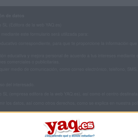
ón de datos
SL (Editora de la web YAQ.es)
mediante este formulario será utilizada para:
educativo correspondiente, para que te proporcione la información que 
ión educativa y mejora personal de acuerdo a tus intereses mediante el
es comerciales o publicitarias.
cualquier medio de comunicación, como correo electrónico, teléfono, SM
o del interesado.
L (empresa editora de la web YAQ.es), así como el centro destinatario
imir los datos, así como otros derechos, como se explica en nuestra polí
 privacidad completa
aquí
.