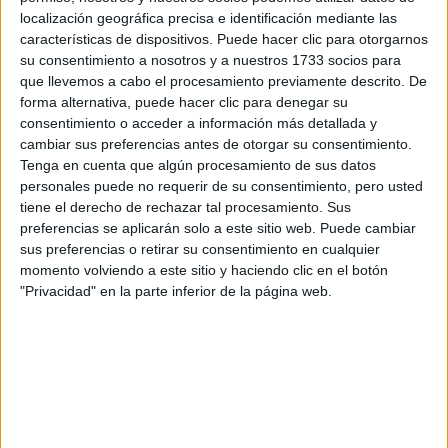
localización geográfica precisa e identificación mediante las
características de dispositivos. Puede hacer clic para otorgarnos
su consentimiento a nosotros y a nuestros 1733 socios para
que llevemos a cabo el procesamiento previamente descrito. De
Escribe aquí las dudas o preguntas que te gustaría que te
forma alternativa, puede hacer clic para denegar su
respondieran: plazos de preinscripción, precios, plazas
consentimiento o acceder a información más detallada y
disponibles…:
cambiar sus preferencias antes de otorgar su consentimiento.
Acepto los
términos y condiciones
y la
política de
Tenga en cuenta que algún procesamiento de sus datos
privacidad
:
*
personales puede no requerir de su consentimiento, pero usted
tiene el derecho de rechazar tal procesamiento. Sus
preferencias se aplicarán solo a este sitio web. Puede cambiar
sus preferencias o retirar su consentimiento en cualquier
momento volviendo a este sitio y haciendo clic en el botón
"Privacidad" en la parte inferior de la página web.
Información básica sobre protección de datos
Responsable:
Compás Mediterráneo SL (Editora de la
web YAQ.es)
Finalidad:
La información recopilada mediante este