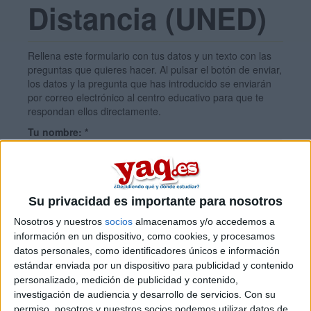
Distancia (UNED)
Rellena este formulario con tus datos y un texto con las
preguntas que quieres hacer. Al pulsar el botón de enviar,
los datos y la pregunta que has introducido se enviarán
por correo electrónico al centro educativo para que te
respondan ellos directamente.
Tu nombre:
*
Tus apellidos:
*
Su privacidad es importante para nosotros
Nosotros y nuestros
socios
almacenamos y/o accedemos a
Tu email:
*
información en un dispositivo, como cookies, y procesamos
datos personales, como identificadores únicos e información
estándar enviada por un dispositivo para publicidad y contenido
¿Qué quieres preguntar?
*
personalizado, medición de publicidad y contenido,
investigación de audiencia y desarrollo de servicios.
Con su
permiso, nosotros y nuestros socios podemos utilizar datos de