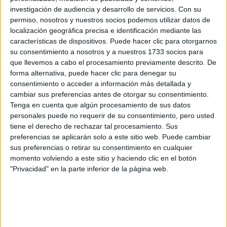
Tu email:
*
investigación de audiencia y desarrollo de servicios.
Con su
permiso, nosotros y nuestros socios podemos utilizar datos de
localización geográfica precisa e identificación mediante las
características de dispositivos. Puede hacer clic para otorgarnos
¿Qué quieres preguntar?
*
su consentimiento a nosotros y a nuestros 1733 socios para
que llevemos a cabo el procesamiento previamente descrito. De
forma alternativa, puede hacer clic para denegar su
consentimiento o acceder a información más detallada y
cambiar sus preferencias antes de otorgar su consentimiento.
Tenga en cuenta que algún procesamiento de sus datos
Escribe aquí las dudas o preguntas que te gustaría que te
personales puede no requerir de su consentimiento, pero usted
respondieran: plazos de preinscripción, precios, plazas
tiene el derecho de rechazar tal procesamiento. Sus
disponibles…:
preferencias se aplicarán solo a este sitio web. Puede cambiar
sus preferencias o retirar su consentimiento en cualquier
Acepto los
términos y condiciones
y la
política de
momento volviendo a este sitio y haciendo clic en el botón
privacidad
:
*
"Privacidad" en la parte inferior de la página web.