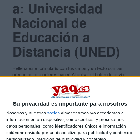
a: Universidad
Nacional de
Educación a
Distancia (UNED)
Rellena este formulario con tus datos y un texto con las
preguntas que quieres hacer. Al pulsar el botón de enviar,
los datos y la pregunta que has introducido se enviarán
por correo electrónico al centro educativo para que te
respondan ellos directamente.
Tu nombre:
*
Su privacidad es importante para nosotros
Nosotros y nuestros
socios
almacenamos y/o accedemos a
información en un dispositivo, como cookies, y procesamos
Tus apellidos:
*
datos personales, como identificadores únicos e información
estándar enviada por un dispositivo para publicidad y contenido
personalizado, medición de publicidad y contenido,