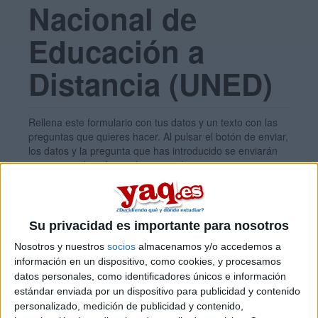
Nacional de
Educación a
Distancia (UNED)
Rellena este formulario con tus datos y un texto con las
preguntas que quieres hacer. Al pulsar el botón de enviar,
los datos y la pregunta que has introducido se enviarán
por correo electrónico al centro educativo para que te
respondan ellos directamente.
Tu nombre:
*
Su privacidad es importante para nosotros
Nosotros y nuestros
socios
almacenamos y/o accedemos a
Tus apellidos:
*
información en un dispositivo, como cookies, y procesamos
datos personales, como identificadores únicos e información
estándar enviada por un dispositivo para publicidad y contenido
Tu email:
*
personalizado, medición de publicidad y contenido,