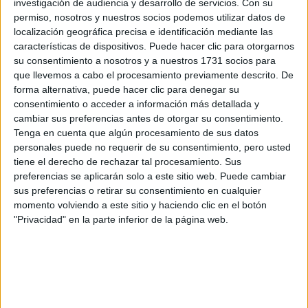
investigación de audiencia y desarrollo de servicios.
Con su
permiso, nosotros y nuestros socios podemos utilizar datos de
¿Qué quieres preguntar?
*
localización geográfica precisa e identificación mediante las
características de dispositivos. Puede hacer clic para otorgarnos
su consentimiento a nosotros y a nuestros 1731 socios para
que llevemos a cabo el procesamiento previamente descrito. De
forma alternativa, puede hacer clic para denegar su
consentimiento o acceder a información más detallada y
cambiar sus preferencias antes de otorgar su consentimiento.
Escribe aquí las dudas o preguntas que te gustaría que te
Tenga en cuenta que algún procesamiento de sus datos
respondieran: plazos de preinscripción, precios, plazas
personales puede no requerir de su consentimiento, pero usted
disponibles…:
tiene el derecho de rechazar tal procesamiento. Sus
Acepto los
términos y condiciones
y la
política de
preferencias se aplicarán solo a este sitio web. Puede cambiar
privacidad
:
*
sus preferencias o retirar su consentimiento en cualquier
momento volviendo a este sitio y haciendo clic en el botón
"Privacidad" en la parte inferior de la página web.
Información básica sobre protección de datos