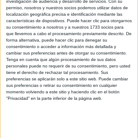
investigación de audiencia y desarrollo de servicios.
Con su
permiso, nosotros y nuestros socios podemos utilizar datos de
¿Qué quieres preguntar?
*
localización geográfica precisa e identificación mediante las
características de dispositivos. Puede hacer clic para otorgarnos
su consentimiento a nosotros y a nuestros 1733 socios para
que llevemos a cabo el procesamiento previamente descrito. De
forma alternativa, puede hacer clic para denegar su
consentimiento o acceder a información más detallada y
cambiar sus preferencias antes de otorgar su consentimiento.
Escribe aquí las dudas o preguntas que te gustaría que te
Tenga en cuenta que algún procesamiento de sus datos
respondieran: plazos de preinscripción, precios, plazas
personales puede no requerir de su consentimiento, pero usted
disponibles…:
tiene el derecho de rechazar tal procesamiento. Sus
Acepto los
términos y condiciones
y la
política de
preferencias se aplicarán solo a este sitio web. Puede cambiar
privacidad
:
*
sus preferencias o retirar su consentimiento en cualquier
momento volviendo a este sitio y haciendo clic en el botón
"Privacidad" en la parte inferior de la página web.
Información básica sobre protección de datos