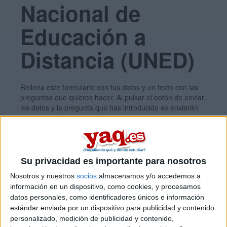
Nacional de
Educación a
Distancia (UNED)
Rellena este formulario con tus datos y un texto con las
preguntas que quieres hacer. Al pulsar el botón de enviar,
los datos y la pregunta que has introducido se enviarán
por correo electrónico al centro educativo para que te
respondan ellos directamente.
Tu nombre:
*
Su privacidad es importante para nosotros
Nosotros y nuestros
socios
almacenamos y/o accedemos a
Tus apellidos:
*
información en un dispositivo, como cookies, y procesamos
datos personales, como identificadores únicos e información
estándar enviada por un dispositivo para publicidad y contenido
Tu email:
*
personalizado, medición de publicidad y contenido,