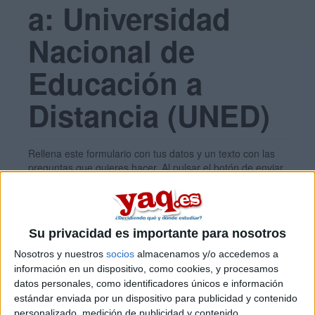
a: Universidad
Nacional de
Educación a
Distancia (UNED)
Rellena este formulario con tus datos y un texto con las
preguntas que quieres hacer. Al pulsar el botón de enviar,
los datos y la pregunta que has introducido se enviarán
por correo electrónico al centro educativo para que te
respondan ellos directamente.
Tu nombre:
*
Su privacidad es importante para nosotros
Nosotros y nuestros
socios
almacenamos y/o accedemos a
información en un dispositivo, como cookies, y procesamos
Tus apellidos:
*
datos personales, como identificadores únicos e información
estándar enviada por un dispositivo para publicidad y contenido
personalizado, medición de publicidad y contenido,