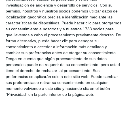
Tu email:
*
investigación de audiencia y desarrollo de servicios.
Con su
permiso, nosotros y nuestros socios podemos utilizar datos de
localización geográfica precisa e identificación mediante las
características de dispositivos. Puede hacer clic para otorgarnos
¿Qué quieres preguntar?
*
su consentimiento a nosotros y a nuestros 1733 socios para
que llevemos a cabo el procesamiento previamente descrito. De
forma alternativa, puede hacer clic para denegar su
consentimiento o acceder a información más detallada y
cambiar sus preferencias antes de otorgar su consentimiento.
Tenga en cuenta que algún procesamiento de sus datos
Escribe aquí las dudas o preguntas que te gustaría que te
personales puede no requerir de su consentimiento, pero usted
respondieran: plazos de preinscripción, precios, plazas
tiene el derecho de rechazar tal procesamiento. Sus
disponibles…:
preferencias se aplicarán solo a este sitio web. Puede cambiar
sus preferencias o retirar su consentimiento en cualquier
Acepto los
términos y condiciones
y la
política de
momento volviendo a este sitio y haciendo clic en el botón
privacidad
:
*
"Privacidad" en la parte inferior de la página web.