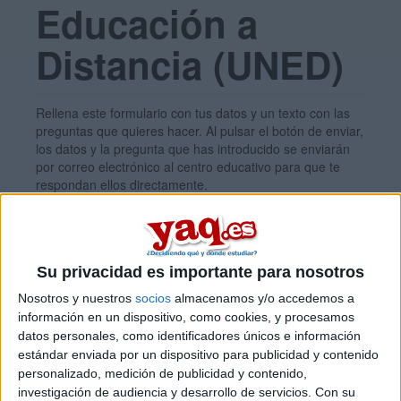
Educación a
Distancia (UNED)
Rellena este formulario con tus datos y un texto con las
preguntas que quieres hacer. Al pulsar el botón de enviar,
los datos y la pregunta que has introducido se enviarán
por correo electrónico al centro educativo para que te
respondan ellos directamente.
Tu nombre:
*
Su privacidad es importante para nosotros
Tus apellidos:
*
Nosotros y nuestros
socios
almacenamos y/o accedemos a
información en un dispositivo, como cookies, y procesamos
Tu email:
*
datos personales, como identificadores únicos e información
estándar enviada por un dispositivo para publicidad y contenido
personalizado, medición de publicidad y contenido,
investigación de audiencia y desarrollo de servicios.
Con su
¿Qué quieres preguntar?
*