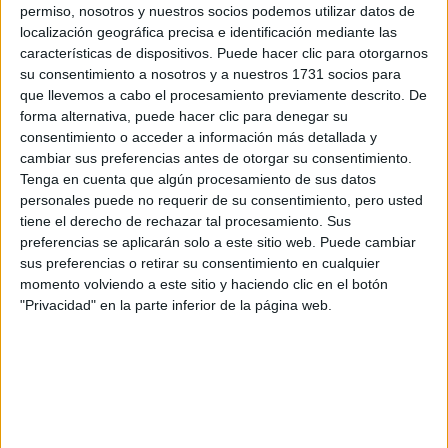
permiso, nosotros y nuestros socios podemos utilizar datos de
localización geográfica precisa e identificación mediante las
características de dispositivos. Puede hacer clic para otorgarnos
su consentimiento a nosotros y a nuestros 1731 socios para
que llevemos a cabo el procesamiento previamente descrito. De
forma alternativa, puede hacer clic para denegar su
Escribe aquí las dudas o preguntas que te gustaría que te
consentimiento o acceder a información más detallada y
respondieran: plazos de preinscripción, precios, plazas
cambiar sus preferencias antes de otorgar su consentimiento.
disponibles…:
Tenga en cuenta que algún procesamiento de sus datos
personales puede no requerir de su consentimiento, pero usted
Acepto los
términos y condiciones
y la
política de
tiene el derecho de rechazar tal procesamiento. Sus
privacidad
:
*
preferencias se aplicarán solo a este sitio web. Puede cambiar
sus preferencias o retirar su consentimiento en cualquier
momento volviendo a este sitio y haciendo clic en el botón
"Privacidad" en la parte inferior de la página web.
Información básica sobre protección de datos
Responsable:
Compás Mediterráneo SL (Editora de la