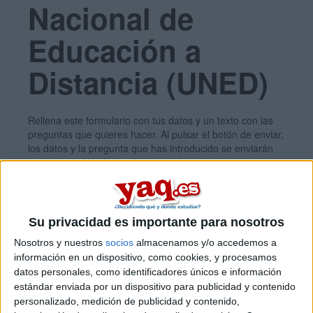
Nacional de
Educación a
Distancia (UNED)
Rellena este formulario con tus datos y un texto con las
preguntas que quieres hacer. Al pulsar el botón de enviar,
los datos y la pregunta que has introducido se enviarán
por correo electrónico al centro educativo para que te
respondan ellos directamente.
Tu nombre:
*
Su privacidad es importante para nosotros
Nosotros y nuestros
socios
almacenamos y/o accedemos a
Tus apellidos:
*
información en un dispositivo, como cookies, y procesamos
datos personales, como identificadores únicos e información
estándar enviada por un dispositivo para publicidad y contenido
Tu email:
*
personalizado, medición de publicidad y contenido,