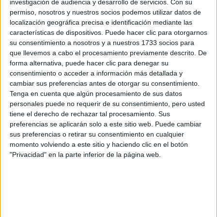
investigación de audiencia y desarrollo de servicios.
Con su
permiso, nosotros y nuestros socios podemos utilizar datos de
¿Qué quieres preguntar?
*
localización geográfica precisa e identificación mediante las
características de dispositivos. Puede hacer clic para otorgarnos
su consentimiento a nosotros y a nuestros 1733 socios para
que llevemos a cabo el procesamiento previamente descrito. De
forma alternativa, puede hacer clic para denegar su
consentimiento o acceder a información más detallada y
cambiar sus preferencias antes de otorgar su consentimiento.
Escribe aquí las dudas o preguntas que te gustaría que te
Tenga en cuenta que algún procesamiento de sus datos
respondieran: plazos de preinscripción, precios, plazas
personales puede no requerir de su consentimiento, pero usted
disponibles…:
tiene el derecho de rechazar tal procesamiento. Sus
Acepto los
términos y condiciones
y la
política de
preferencias se aplicarán solo a este sitio web. Puede cambiar
privacidad
:
*
sus preferencias o retirar su consentimiento en cualquier
momento volviendo a este sitio y haciendo clic en el botón
"Privacidad" en la parte inferior de la página web.
Información básica sobre protección de datos