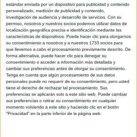
estándar enviada por un dispositivo para publicidad y contenido
personalizado, medición de publicidad y contenido,
Ciudad:
*
investigación de audiencia y desarrollo de servicios.
Con su
permiso, nosotros y nuestros socios podemos utilizar datos de
localización geográfica precisa e identificación mediante las
características de dispositivos. Puede hacer clic para otorgarnos
Provincia:
*
su consentimiento a nosotros y a nuestros 1733 socios para
que llevemos a cabo el procesamiento previamente descrito. De
forma alternativa, puede hacer clic para denegar su
Estudios previos:
*
consentimiento o acceder a información más detallada y
cambiar sus preferencias antes de otorgar su consentimiento.
Tenga en cuenta que algún procesamiento de sus datos
personales puede no requerir de su consentimiento, pero usted
¿Qué quieres preguntar?
tiene el derecho de rechazar tal procesamiento. Sus
preferencias se aplicarán solo a este sitio web. Puede cambiar
sus preferencias o retirar su consentimiento en cualquier
momento volviendo a este sitio y haciendo clic en el botón
"Privacidad" en la parte inferior de la página web.
Acepto los
términos y condiciones
y la
política de
privacidad
:
*