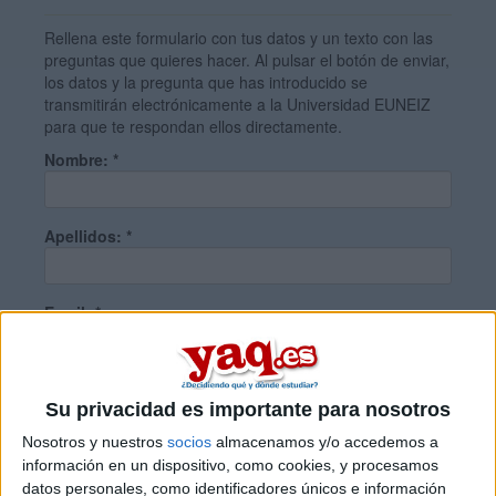
Rellena este formulario con tus datos y un texto con las
preguntas que quieres hacer. Al pulsar el botón de enviar,
los datos y la pregunta que has introducido se
transmitirán electrónicamente a la Universidad EUNEIZ
para que te respondan ellos directamente.
Nombre:
*
Apellidos:
*
Email:
*
País:
*
Su privacidad es importante para nosotros
Nosotros y nuestros
socios
almacenamos y/o accedemos a
información en un dispositivo, como cookies, y procesamos
Teléfono:
*
datos personales, como identificadores únicos e información