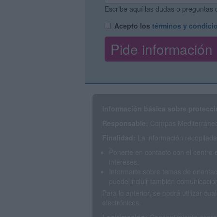
Escribe aquí las dudas o preguntas q
Acepto los
términos y condici
Información básica sobre protecci
Responsable:
Compás Mediterráneo 
Finalidad:
La información recopilada 
Ponerte en contacto con el centro 
intereses.
Informarte sobre temas de orientac
puede incluir también comunicacion
Para lo anterior, se podrá utilizar 
electrónicos.
Legitimación:
Consentimiento expres