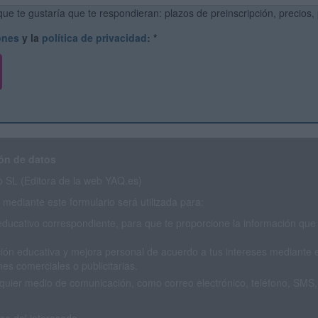
ue te gustaría que te respondieran: plazos de preinscripción, precios,
ones
y la
política de privacidad
:
*
ón de datos
SL (Editora de la web YAQ.es)
mediante este formulario será utilizada para:
educativo correspondiente, para que te proporcione la información que 
ión educativa y mejora personal de acuerdo a tus intereses mediante el
es comerciales o publicitarias.
cualquier medio de comunicación, como correo electrónico, teléfono, SM
o del interesado.