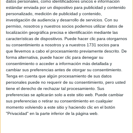
Teléfono:
*
datos personales, como identificadores únicos e información
estándar enviada por un dispositivo para publicidad y contenido
Teléfono SIN incluir el prefijo de país
personalizado, medición de publicidad y contenido,
Código Postal:
*
investigación de audiencia y desarrollo de servicios.
Con su
permiso, nosotros y nuestros socios podemos utilizar datos de
localización geográfica precisa e identificación mediante las
características de dispositivos. Puede hacer clic para otorgarnos
Nivel de Estudios:
*
su consentimiento a nosotros y a nuestros 1731 socios para
que llevemos a cabo el procesamiento previamente descrito. De
forma alternativa, puede hacer clic para denegar su
El nivel de estudios que estás cursando actualmente, o
consentimiento o acceder a información más detallada y
que has completado.
cambiar sus preferencias antes de otorgar su consentimiento.
¿Qué quieres preguntar?
Tenga en cuenta que algún procesamiento de sus datos
personales puede no requerir de su consentimiento, pero usted
tiene el derecho de rechazar tal procesamiento. Sus
preferencias se aplicarán solo a este sitio web. Puede cambiar
sus preferencias o retirar su consentimiento en cualquier
momento volviendo a este sitio y haciendo clic en el botón
"Privacidad" en la parte inferior de la página web.
Escribe aquí las dudas o preguntas que te gustaría que te
respondieran: plazos de preinscripción, precios, plazas
disponibles…: