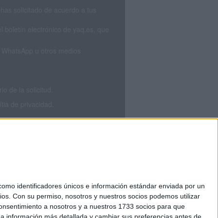
has solicitado de acuerdo a tus
 boletín electrónico de yaq.es, que
S, WhatsApp u otros medios
 de la solicitud.
tia de privacidad.
mo identificadores únicos e información estándar enviada por un
ios.
Con su permiso, nosotros y nuestros socios podemos utilizar
okies
 consentimiento a nosotros y a nuestros 1733 socios para que
el. +34 91 593 2767
 a información más detallada y cambiar sus preferencias antes de