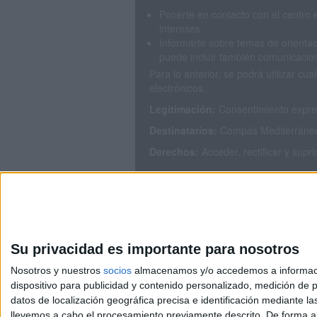
Ponerte en contacto con el centro 
intereses.
Informarte sobre temas de orientac
puede incluir también comunicacion
Para lo anterior, se podrá utilizar 
electrónicos.
Legitimación:
Consentimiento expres
Destinatarios:
Compás Mediterráneo S
Derechos:
Acceder, rectificar y supr
Puedes consultar nuestra política de
Su privacidad es importante para nosotros
Nosotros y nuestros
socios
almacenamos y/o accedemos a información
dispositivo para publicidad y contenido personalizado, medición de pu
Avis
datos de localización geográfica precisa e identificación mediante l
© 2003-2026
Compá
llevemos a cabo el procesamiento previamente descrito. De forma al