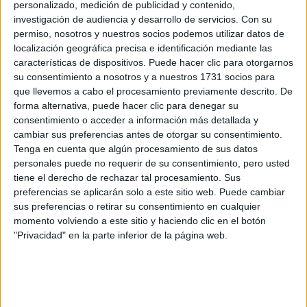
personalizado, medición de publicidad y contenido,
investigación de audiencia y desarrollo de servicios.
Con su
Teléfono:
*
permiso, nosotros y nuestros socios podemos utilizar datos de
Teléfono SIN incluir el prefijo de país
localización geográfica precisa e identificación mediante las
características de dispositivos. Puede hacer clic para otorgarnos
Últimos estudios:
*
su consentimiento a nosotros y a nuestros 1731 socios para
que llevemos a cabo el procesamiento previamente descrito. De
forma alternativa, puede hacer clic para denegar su
consentimiento o acceder a información más detallada y
¿Qué quieres preguntar?
cambiar sus preferencias antes de otorgar su consentimiento.
Tenga en cuenta que algún procesamiento de sus datos
personales puede no requerir de su consentimiento, pero usted
tiene el derecho de rechazar tal procesamiento. Sus
preferencias se aplicarán solo a este sitio web. Puede cambiar
sus preferencias o retirar su consentimiento en cualquier
momento volviendo a este sitio y haciendo clic en el botón
Acepto los
términos y condiciones
y la
política de
"Privacidad" en la parte inferior de la página web.
privacidad
:
*