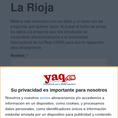
La Rioja
Rellena este formulario con tus datos y un texto con las
preguntas que quieres hacer. Al pulsar el botón de enviar,
los datos y la pregunta que has introducido se
transmitirán electrónicamente a la Universidad
Internacional de La Rioja (UNIR) para que te respondan
ellos directamente.
Nombre:
*
Apellidos:
*
Su privacidad es importante para nosotros
Email:
*
Nosotros y nuestros
socios
almacenamos y/o accedemos a
información en un dispositivo, como cookies, y procesamos
datos personales, como identificadores únicos e información
País:
*
estándar enviada por un dispositivo para publicidad y contenido