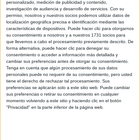
personalizado, medición de publicidad y contenido,
investigación de audiencia y desarrollo de servicios.
Con su
Teléfono:
*
permiso, nosotros y nuestros socios podemos utilizar datos de
Teléfono SIN incluir el prefijo de país
localización geográfica precisa e identificación mediante las
características de dispositivos. Puede hacer clic para otorgarnos
Últimos estudios:
*
su consentimiento a nosotros y a nuestros 1731 socios para
que llevemos a cabo el procesamiento previamente descrito. De
forma alternativa, puede hacer clic para denegar su
consentimiento o acceder a información más detallada y
¿Qué quieres preguntar?
cambiar sus preferencias antes de otorgar su consentimiento.
Tenga en cuenta que algún procesamiento de sus datos
personales puede no requerir de su consentimiento, pero usted
tiene el derecho de rechazar tal procesamiento. Sus
preferencias se aplicarán solo a este sitio web. Puede cambiar
sus preferencias o retirar su consentimiento en cualquier
momento volviendo a este sitio y haciendo clic en el botón
Acepto los
términos y condiciones
y la
política de
"Privacidad" en la parte inferior de la página web.
privacidad
:
*