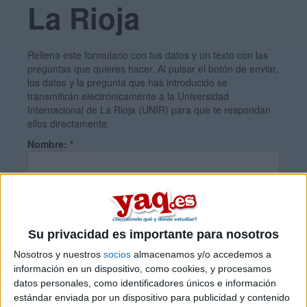
La Rioja
Rellena este formulario con tus datos y un texto con las
preguntas que quieres hacer. Al pulsar el botón de enviar,
los datos y la pregunta que has introducido se
transmitirán electrónicamente a la Universidad
Internacional de La Rioja (UNIR) para que te respondan
ellos directamente.
Nombre:
*
Apellidos:
*
Su privacidad es importante para nosotros
Email:
*
Nosotros y nuestros
socios
almacenamos y/o accedemos a
información en un dispositivo, como cookies, y procesamos
datos personales, como identificadores únicos e información
País:
*
estándar enviada por un dispositivo para publicidad y contenido