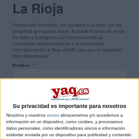
La Rioja
Rellena este formulario con tus datos y un texto con las
preguntas que quieres hacer. Al pulsar el botón de enviar,
los datos y la pregunta que has introducido se
transmitirán electrónicamente a la Universidad
Internacional de La Rioja (UNIR) para que te respondan
ellos directamente.
Nombre:
*
Apellidos:
*
Su privacidad es importante para nosotros
Email:
*
Nosotros y nuestros
socios
almacenamos y/o accedemos a
información en un dispositivo, como cookies, y procesamos
datos personales, como identificadores únicos e información
País:
*
estándar enviada por un dispositivo para publicidad y contenido