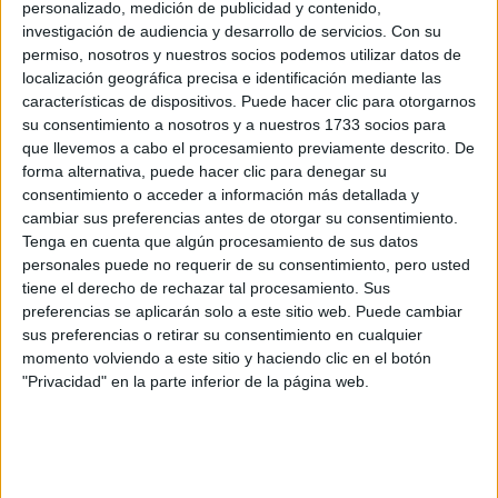
personalizado, medición de publicidad y contenido,
investigación de audiencia y desarrollo de servicios.
Con su
Teléfono:
*
permiso, nosotros y nuestros socios podemos utilizar datos de
Teléfono SIN incluir el prefijo de país
localización geográfica precisa e identificación mediante las
características de dispositivos. Puede hacer clic para otorgarnos
Últimos estudios:
*
su consentimiento a nosotros y a nuestros 1733 socios para
que llevemos a cabo el procesamiento previamente descrito. De
forma alternativa, puede hacer clic para denegar su
consentimiento o acceder a información más detallada y
¿Qué quieres preguntar?
cambiar sus preferencias antes de otorgar su consentimiento.
Tenga en cuenta que algún procesamiento de sus datos
personales puede no requerir de su consentimiento, pero usted
tiene el derecho de rechazar tal procesamiento. Sus
preferencias se aplicarán solo a este sitio web. Puede cambiar
sus preferencias o retirar su consentimiento en cualquier
momento volviendo a este sitio y haciendo clic en el botón
Acepto los
términos y condiciones
y la
política de
"Privacidad" en la parte inferior de la página web.
privacidad
:
*