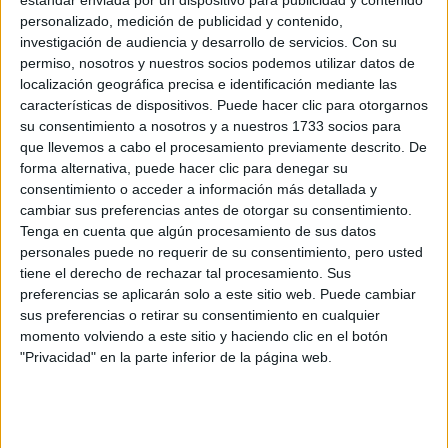
País:
*
personalizado, medición de publicidad y contenido,
investigación de audiencia y desarrollo de servicios.
Con su
permiso, nosotros y nuestros socios podemos utilizar datos de
localización geográfica precisa e identificación mediante las
Teléfono:
*
características de dispositivos. Puede hacer clic para otorgarnos
Teléfono SIN incluir el prefijo de país
su consentimiento a nosotros y a nuestros 1733 socios para
que llevemos a cabo el procesamiento previamente descrito. De
Últimos estudios:
*
forma alternativa, puede hacer clic para denegar su
consentimiento o acceder a información más detallada y
cambiar sus preferencias antes de otorgar su consentimiento.
¿Qué quieres preguntar?
Tenga en cuenta que algún procesamiento de sus datos
personales puede no requerir de su consentimiento, pero usted
tiene el derecho de rechazar tal procesamiento. Sus
preferencias se aplicarán solo a este sitio web. Puede cambiar
sus preferencias o retirar su consentimiento en cualquier
momento volviendo a este sitio y haciendo clic en el botón
"Privacidad" en la parte inferior de la página web.
Acepto los
términos y condiciones
y la
política de
privacidad
:
*