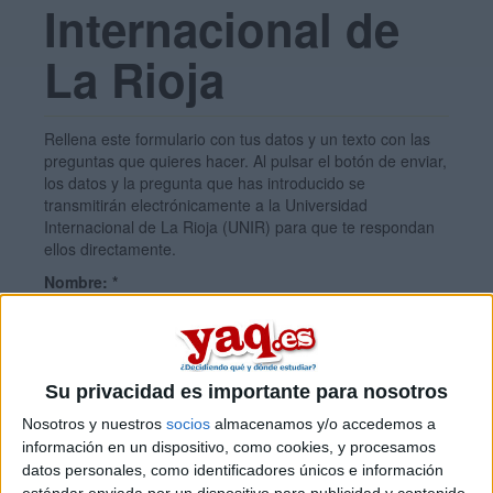
Internacional de
La Rioja
Rellena este formulario con tus datos y un texto con las
preguntas que quieres hacer. Al pulsar el botón de enviar,
los datos y la pregunta que has introducido se
transmitirán electrónicamente a la Universidad
Internacional de La Rioja (UNIR) para que te respondan
ellos directamente.
Nombre:
*
Apellidos:
*
Su privacidad es importante para nosotros
Nosotros y nuestros
socios
almacenamos y/o accedemos a
Email:
*
información en un dispositivo, como cookies, y procesamos
datos personales, como identificadores únicos e información
estándar enviada por un dispositivo para publicidad y contenido