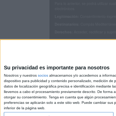
Para lo anterior, se podrá utilizar 
electrónicos.
Legitimación:
Consentimiento expres
Destinatarios:
Compás Mediterráneo S
Derechos:
Acceder, rectificar y supr
Puedes consultar nuestra política de
Su privacidad es importante para nosotros
Nosotros y nuestros
socios
almacenamos y/o accedemos a información
dispositivo para publicidad y contenido personalizado, medición de pu
Avis
datos de localización geográfica precisa e identificación mediante l
© 2003-2026
Compá
llevemos a cabo el procesamiento previamente descrito. De forma al
otorgar su consentimiento.
Tenga en cuenta que algún procesamiento
preferencias se aplicarán solo a este sitio web. Puede cambiar sus p
inferior de la página web.