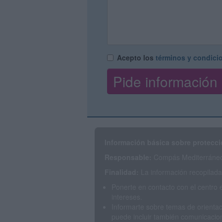
Acepto los
términos y condici
Información básica sobre protecci
Responsable:
Compás Mediterráneo 
Finalidad:
La información recopilada 
Ponerte en contacto con el centro 
intereses.
Informarte sobre temas de orientac
puede incluir también comunicacion