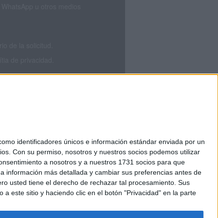
S, WhatsApp u otros medios
 de la solicitud.
tia de privacidad.
mo identificadores únicos e información estándar enviada por un
ios.
Con su permiso, nosotros y nuestros socios podemos utilizar
okies
 consentimiento a nosotros y a nuestros 1731 socios para que
el. +34 91 593 2767
 a información más detallada y cambiar sus preferencias antes de
o usted tiene el derecho de rechazar tal procesamiento. Sus
a este sitio y haciendo clic en el botón "Privacidad" en la parte