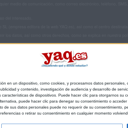
cualquier medio de comunicación, como correo electrónico, teléfono, SM
o del interesado.
L (empresa editora de la web YAQ.es), así como el centro destinatario
imir los datos, así como otros derechos, como se explica en nuestra polí
 privacidad completa
aquí
.
 en un dispositivo, como cookies, y procesamos datos personales, co
Quiénes somos
|
Contactar
|
Anúnciate
blicidad y contenido, investigación de audiencia y desarrollo de servic
o legal
|
Politica de privacidad
|
Condiciones generales
|
Política de co
as características de dispositivos. Puede hacer clic para otorgarnos su
s Mediterráneo S.L.
- Diego de León 47 - 28006 Madrid [ESPAÑA] - T
ternativa, puede hacer clic para denegar su consentimiento o acceder
 de sus datos personales puede no requerir de su consentimiento, per
referencias o retirar su consentimiento en cualquier momento volviendo 