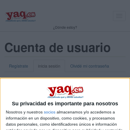
Toggl
navig
¿Dónde estoy?
Cuenta de usuario
Regístrate
inicia sesión
Olvidé mi contraseña
Nick o dirección de correo electrónico:
*
Puedes iniciar sesión introduciendo tu nombre de usuario o tu
Su privacidad es importante para nosotros
dirección de correo electrónico.
Nosotros y nuestros
socios
almacenamos y/o accedemos a
Contraseña:
*
información en un dispositivo, como cookies, y procesamos
datos personales, como identificadores únicos e información