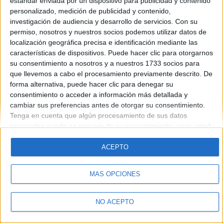
estándar enviada por un dispositivo para publicidad y contenido
Introduce la contraseña que acompaña a tu nombre de usuario
personalizado, medición de publicidad y contenido,
investigación de audiencia y desarrollo de servicios.
Con su
permiso, nosotros y nuestros socios podemos utilizar datos de
localización geográfica precisa e identificación mediante las
características de dispositivos. Puede hacer clic para otorgarnos
su consentimiento a nosotros y a nuestros 1733 socios para
que llevemos a cabo el procesamiento previamente descrito. De
forma alternativa, puede hacer clic para denegar su
Quiénes somos
|
Contactar
|
Anúnciate
consentimiento o acceder a información más detallada y
Aviso legal
|
Politica de privacidad
|
Condiciones generales
|
Política
cambiar sus preferencias antes de otorgar su consentimiento.
de cookies
Tenga en cuenta que algún procesamiento de sus datos
© 2003-2026
Compás Mediterráneo S.L.
- Diego de León 47 - 28006
personales puede no requerir de su consentimiento, pero usted
Madrid [ESPAÑA] - Tel. +34 91 593 2767
tiene el derecho de rechazar tal procesamiento. Sus
preferencias se aplicarán solo a este sitio web. Puede cambiar
ACEPTO
sus preferencias o retirar su consentimiento en cualquier
momento volviendo a este sitio y haciendo clic en el botón
MÁS OPCIONES
"Privacidad" en la parte inferior de la página web.
NO ACEPTO