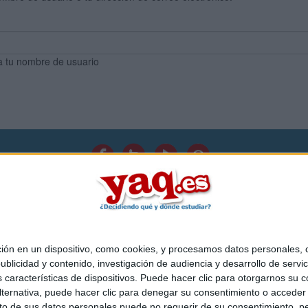
a tu nombre de usuario
Quiénes somos
|
Contactar
|
Anúnciate
o legal
|
Politica de privacidad
|
Condiciones generales
|
Política de co
s Mediterráneo S.L.
- Diego de León 47 - 28006 Madrid [ESPAÑA] - T
 en un dispositivo, como cookies, y procesamos datos personales, co
blicidad y contenido, investigación de audiencia y desarrollo de servic
as características de dispositivos. Puede hacer clic para otorgarnos su
ternativa, puede hacer clic para denegar su consentimiento o acceder
 de sus datos personales puede no requerir de su consentimiento, per