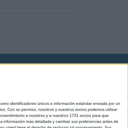
okies
el. +34 91 593 2767
mo identificadores únicos e información estándar enviada por un
ios.
Con su permiso, nosotros y nuestros socios podemos utilizar
 consentimiento a nosotros y a nuestros 1731 socios para que
 a información más detallada y cambiar sus preferencias antes de
o usted tiene el derecho de rechazar tal procesamiento. Sus