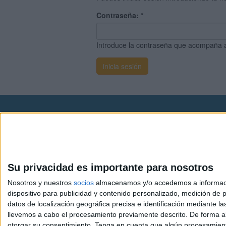
Contraseña:
*
Introduce la contraseña que acompaña 
Avis
© 2003-2026
Compá
Su privacidad es importante para nosotros
Nosotros y nuestros
socios
almacenamos y/o accedemos a información
dispositivo para publicidad y contenido personalizado, medición de pu
datos de localización geográfica precisa e identificación mediante l
llevemos a cabo el procesamiento previamente descrito. De forma al
otorgar su consentimiento.
Tenga en cuenta que algún procesamiento