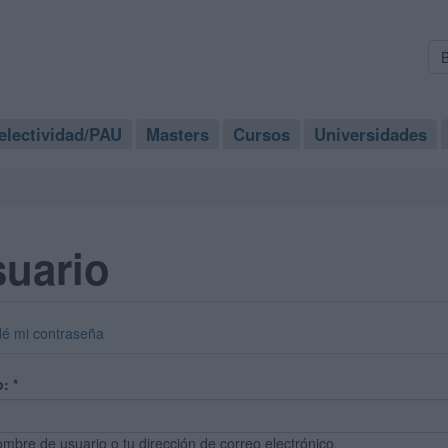
electividad/PAU
Masters
Cursos
Universidades
suario
dé mi contraseña
o:
*
ombre de usuario o tu dirección de correo electrónico.