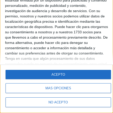
estándar enviada por un dispositivo para publicidad y contenido
Introduce la contraseña que acompaña a tu nombre de usuario
personalizado, medición de publicidad y contenido,
investigación de audiencia y desarrollo de servicios.
Con su
permiso, nosotros y nuestros socios podemos utilizar datos de
localización geográfica precisa e identificación mediante las
características de dispositivos. Puede hacer clic para otorgarnos
su consentimiento a nosotros y a nuestros 1733 socios para
que llevemos a cabo el procesamiento previamente descrito. De
forma alternativa, puede hacer clic para denegar su
Quiénes somos
|
Contactar
|
Anúnciate
consentimiento o acceder a información más detallada y
Aviso legal
|
Politica de privacidad
|
Condiciones generales
|
Política
cambiar sus preferencias antes de otorgar su consentimiento.
de cookies
Tenga en cuenta que algún procesamiento de sus datos
© 2003-2026
Compás Mediterráneo S.L.
- Diego de León 47 - 28006
personales puede no requerir de su consentimiento, pero usted
Madrid [ESPAÑA] - Tel. +34 91 593 2767
tiene el derecho de rechazar tal procesamiento. Sus
preferencias se aplicarán solo a este sitio web. Puede cambiar
ACEPTO
sus preferencias o retirar su consentimiento en cualquier
momento volviendo a este sitio y haciendo clic en el botón
MÁS OPCIONES
"Privacidad" en la parte inferior de la página web.
NO ACEPTO