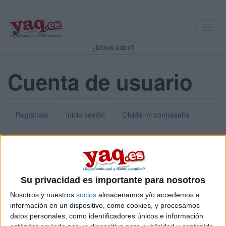
Toggl
navig
¿Dónde estoy?
Cuenta de usuario
Regístrate
inicia sesión
Olvidé mi contraseña
Nick o dirección de correo electrónico:
*
Puedes iniciar sesión introduciendo tu nombre de usuario o tu
Su privacidad es importante para nosotros
dirección de correo electrónico.
Nosotros y nuestros
socios
almacenamos y/o accedemos a
Contraseña:
*
información en un dispositivo, como cookies, y procesamos
datos personales, como identificadores únicos e información