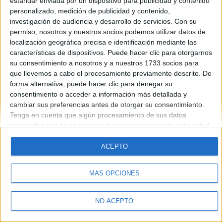
estándar enviada por un dispositivo para publicidad y contenido
Introduce la contraseña que acompaña a tu nombre de usuario
personalizado, medición de publicidad y contenido,
investigación de audiencia y desarrollo de servicios.
Con su
permiso, nosotros y nuestros socios podemos utilizar datos de
localización geográfica precisa e identificación mediante las
características de dispositivos. Puede hacer clic para otorgarnos
su consentimiento a nosotros y a nuestros 1733 socios para
que llevemos a cabo el procesamiento previamente descrito. De
forma alternativa, puede hacer clic para denegar su
Quiénes somos
|
Contactar
|
Anúnciate
consentimiento o acceder a información más detallada y
Aviso legal
|
Politica de privacidad
|
Condiciones generales
|
Política
cambiar sus preferencias antes de otorgar su consentimiento.
de cookies
Tenga en cuenta que algún procesamiento de sus datos
© 2003-2026
Compás Mediterráneo S.L.
- Diego de León 47 - 28006
personales puede no requerir de su consentimiento, pero usted
Madrid [ESPAÑA] - Tel. +34 91 593 2767
tiene el derecho de rechazar tal procesamiento. Sus
preferencias se aplicarán solo a este sitio web. Puede cambiar
ACEPTO
sus preferencias o retirar su consentimiento en cualquier
momento volviendo a este sitio y haciendo clic en el botón
MÁS OPCIONES
"Privacidad" en la parte inferior de la página web.
NO ACEPTO