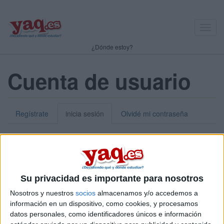
Toggl
navig
¿Dónde estoy?
Cuenta de usuario
Regístrate
inicia sesión
Olvidé mi contraseña
Nick o dirección de correo electrónico:
*
Puedes iniciar sesión introduciendo tu nombre de usuario o tu
Su privacidad es importante para nosotros
dirección de correo electrónico.
Nosotros y nuestros
socios
almacenamos y/o accedemos a
Contraseña:
*
información en un dispositivo, como cookies, y procesamos
datos personales, como identificadores únicos e información