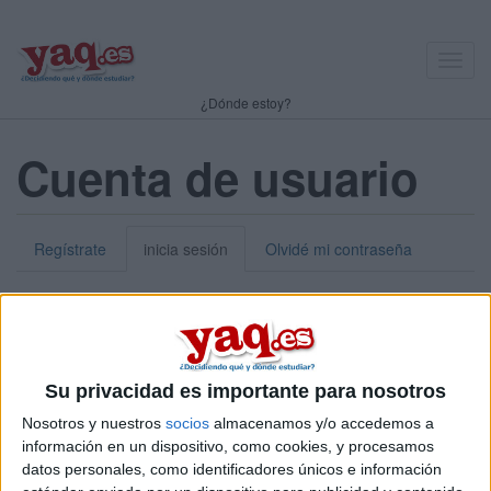
Toggl
navig
¿Dónde estoy?
Cuenta de usuario
Regístrate
inicia sesión
Olvidé mi contraseña
Nick o dirección de correo electrónico:
*
Puedes iniciar sesión introduciendo tu nombre de usuario o tu
Su privacidad es importante para nosotros
dirección de correo electrónico.
Nosotros y nuestros
socios
almacenamos y/o accedemos a
Contraseña:
*
información en un dispositivo, como cookies, y procesamos
datos personales, como identificadores únicos e información