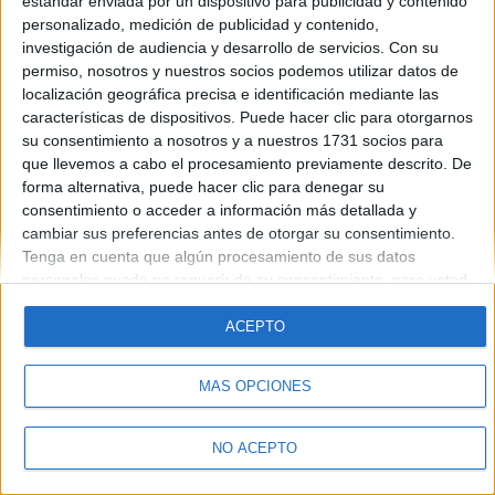
estándar enviada por un dispositivo para publicidad y contenido
Introduce la contraseña que acompaña a tu nombre de usuario
personalizado, medición de publicidad y contenido,
investigación de audiencia y desarrollo de servicios.
Con su
permiso, nosotros y nuestros socios podemos utilizar datos de
localización geográfica precisa e identificación mediante las
características de dispositivos. Puede hacer clic para otorgarnos
su consentimiento a nosotros y a nuestros 1731 socios para
que llevemos a cabo el procesamiento previamente descrito. De
forma alternativa, puede hacer clic para denegar su
Quiénes somos
|
Contactar
|
Anúnciate
consentimiento o acceder a información más detallada y
Aviso legal
|
Politica de privacidad
|
Condiciones generales
|
Política
cambiar sus preferencias antes de otorgar su consentimiento.
de cookies
Tenga en cuenta que algún procesamiento de sus datos
© 2003-2026
Compás Mediterráneo S.L.
- Diego de León 47 - 28006
personales puede no requerir de su consentimiento, pero usted
Madrid [ESPAÑA] - Tel. +34 91 593 2767
tiene el derecho de rechazar tal procesamiento. Sus
preferencias se aplicarán solo a este sitio web. Puede cambiar
ACEPTO
sus preferencias o retirar su consentimiento en cualquier
momento volviendo a este sitio y haciendo clic en el botón
MÁS OPCIONES
"Privacidad" en la parte inferior de la página web.
NO ACEPTO