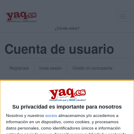
Toggl
navig
¿Dónde estoy?
Cuenta de usuario
Regístrate
inicia sesión
Olvidé mi contraseña
Nick o dirección de correo electrónico:
*
Puedes iniciar sesión introduciendo tu nombre de usuario o tu
Su privacidad es importante para nosotros
dirección de correo electrónico.
Nosotros y nuestros
socios
almacenamos y/o accedemos a
Contraseña:
*
información en un dispositivo, como cookies, y procesamos
datos personales, como identificadores únicos e información