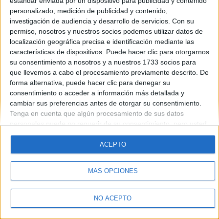
estándar enviada por un dispositivo para publicidad y contenido
Introduce la contraseña que acompaña a tu nombre de usuario
personalizado, medición de publicidad y contenido,
investigación de audiencia y desarrollo de servicios.
Con su
permiso, nosotros y nuestros socios podemos utilizar datos de
localización geográfica precisa e identificación mediante las
características de dispositivos. Puede hacer clic para otorgarnos
su consentimiento a nosotros y a nuestros 1733 socios para
que llevemos a cabo el procesamiento previamente descrito. De
forma alternativa, puede hacer clic para denegar su
Quiénes somos
|
Contactar
|
Anúnciate
consentimiento o acceder a información más detallada y
Aviso legal
|
Politica de privacidad
|
Condiciones generales
|
Política
cambiar sus preferencias antes de otorgar su consentimiento.
de cookies
Tenga en cuenta que algún procesamiento de sus datos
© 2003-2026
Compás Mediterráneo S.L.
- Diego de León 47 - 28006
personales puede no requerir de su consentimiento, pero usted
Madrid [ESPAÑA] - Tel. +34 91 593 2767
tiene el derecho de rechazar tal procesamiento. Sus
preferencias se aplicarán solo a este sitio web. Puede cambiar
ACEPTO
sus preferencias o retirar su consentimiento en cualquier
momento volviendo a este sitio y haciendo clic en el botón
MÁS OPCIONES
"Privacidad" en la parte inferior de la página web.
NO ACEPTO