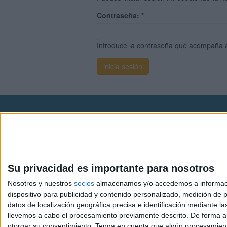
Contraseña:
*
Introduce la contraseña que acompaña 
Avis
© 2003-2026
Compá
Su privacidad es importante para nosotros
Nosotros y nuestros
socios
almacenamos y/o accedemos a información
dispositivo para publicidad y contenido personalizado, medición de pu
datos de localización geográfica precisa e identificación mediante l
llevemos a cabo el procesamiento previamente descrito. De forma al
otorgar su consentimiento.
Tenga en cuenta que algún procesamiento