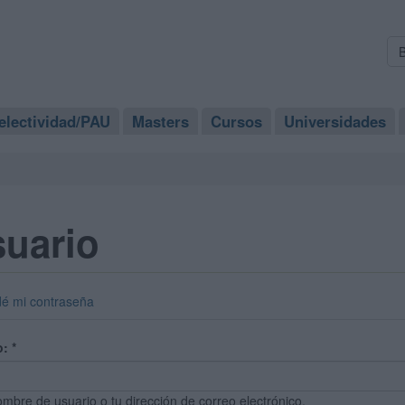
electividad/PAU
Masters
Cursos
Universidades
suario
dé mi contraseña
o:
*
ombre de usuario o tu dirección de correo electrónico.