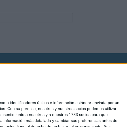
okies
el. +34 91 593 2767
mo identificadores únicos e información estándar enviada por un
ios.
Con su permiso, nosotros y nuestros socios podemos utilizar
 consentimiento a nosotros y a nuestros 1733 socios para que
 a información más detallada y cambiar sus preferencias antes de
o usted tiene el derecho de rechazar tal procesamiento. Sus