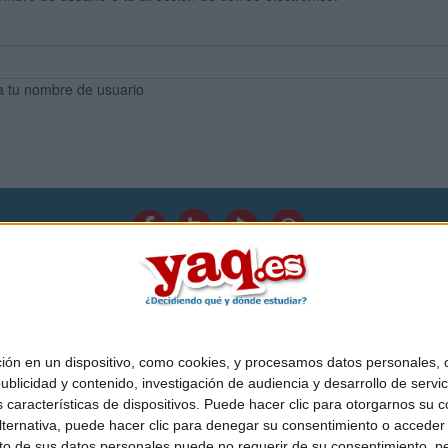
a tu nombre de usuario
Quiénes somos
|
Contactar
|
Anúnciate
o legal
|
Politica de privacidad
|
Condiciones generales
|
Política de co
s Mediterráneo S.L.
- Diego de León 47 - 28006 Madrid [ESPAÑA] - T
 en un dispositivo, como cookies, y procesamos datos personales, co
blicidad y contenido, investigación de audiencia y desarrollo de servic
as características de dispositivos. Puede hacer clic para otorgarnos su
ternativa, puede hacer clic para denegar su consentimiento o acceder
 de sus datos personales puede no requerir de su consentimiento, per