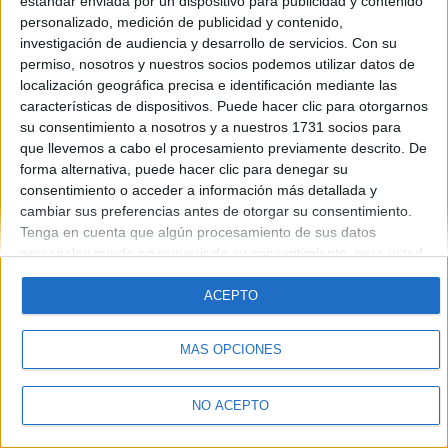
estándar enviada por un dispositivo para publicidad y contenido
Introduce la contraseña que acompaña a tu nombre de usuario
personalizado, medición de publicidad y contenido,
investigación de audiencia y desarrollo de servicios.
Con su
permiso, nosotros y nuestros socios podemos utilizar datos de
localización geográfica precisa e identificación mediante las
características de dispositivos. Puede hacer clic para otorgarnos
su consentimiento a nosotros y a nuestros 1731 socios para
que llevemos a cabo el procesamiento previamente descrito. De
forma alternativa, puede hacer clic para denegar su
Quiénes somos
|
Contactar
|
Anúnciate
consentimiento o acceder a información más detallada y
Aviso legal
|
Politica de privacidad
|
Condiciones generales
|
Política
cambiar sus preferencias antes de otorgar su consentimiento.
de cookies
Tenga en cuenta que algún procesamiento de sus datos
© 2003-2026
Compás Mediterráneo S.L.
- Diego de León 47 - 28006
personales puede no requerir de su consentimiento, pero usted
Madrid [ESPAÑA] - Tel. +34 91 593 2767
tiene el derecho de rechazar tal procesamiento. Sus
preferencias se aplicarán solo a este sitio web. Puede cambiar
ACEPTO
sus preferencias o retirar su consentimiento en cualquier
momento volviendo a este sitio y haciendo clic en el botón
MÁS OPCIONES
"Privacidad" en la parte inferior de la página web.
NO ACEPTO