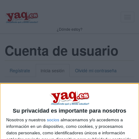
Toggl
navig
¿Dónde estoy?
Cuenta de usuario
Regístrate
inicia sesión
Olvidé mi contraseña
Nick o dirección de correo electrónico:
*
Puedes iniciar sesión introduciendo tu nombre de usuario o tu
Su privacidad es importante para nosotros
dirección de correo electrónico.
Nosotros y nuestros
socios
almacenamos y/o accedemos a
Contraseña:
*
información en un dispositivo, como cookies, y procesamos
datos personales, como identificadores únicos e información