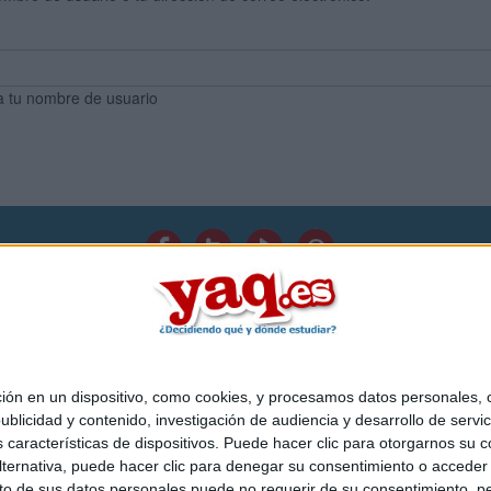
a tu nombre de usuario
Quiénes somos
|
Contactar
|
Anúnciate
o legal
|
Politica de privacidad
|
Condiciones generales
|
Política de co
s Mediterráneo S.L.
- Diego de León 47 - 28006 Madrid [ESPAÑA] - T
 en un dispositivo, como cookies, y procesamos datos personales, co
blicidad y contenido, investigación de audiencia y desarrollo de servic
as características de dispositivos. Puede hacer clic para otorgarnos su
ternativa, puede hacer clic para denegar su consentimiento o acceder
 de sus datos personales puede no requerir de su consentimiento, per