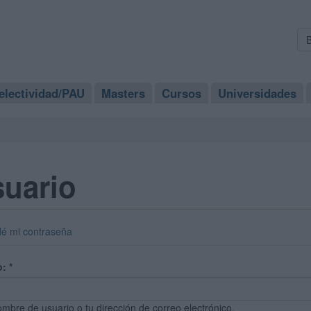
electividad/PAU
Masters
Cursos
Universidades
suario
dé mi contraseña
o:
*
ombre de usuario o tu dirección de correo electrónico.