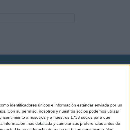
okies
el. +34 91 593 2767
mo identificadores únicos e información estándar enviada por un
ios.
Con su permiso, nosotros y nuestros socios podemos utilizar
 consentimiento a nosotros y a nuestros 1733 socios para que
 a información más detallada y cambiar sus preferencias antes de
o usted tiene el derecho de rechazar tal procesamiento. Sus