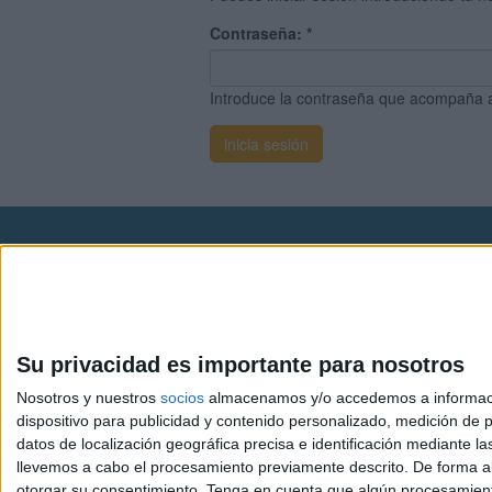
Contraseña:
*
Introduce la contraseña que acompaña 
Avis
© 2003-2026
Compá
Su privacidad es importante para nosotros
Nosotros y nuestros
socios
almacenamos y/o accedemos a información
dispositivo para publicidad y contenido personalizado, medición de pu
datos de localización geográfica precisa e identificación mediante l
llevemos a cabo el procesamiento previamente descrito. De forma al
otorgar su consentimiento.
Tenga en cuenta que algún procesamiento