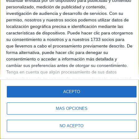
estándar enviada por un dispositivo para publicidad y contenido
Introduce la contraseña que acompaña a tu nombre de usuario
personalizado, medición de publicidad y contenido,
investigación de audiencia y desarrollo de servicios.
Con su
permiso, nosotros y nuestros socios podemos utilizar datos de
localización geográfica precisa e identificación mediante las
características de dispositivos. Puede hacer clic para otorgarnos
su consentimiento a nosotros y a nuestros 1733 socios para
que llevemos a cabo el procesamiento previamente descrito. De
forma alternativa, puede hacer clic para denegar su
Quiénes somos
|
Contactar
|
Anúnciate
consentimiento o acceder a información más detallada y
Aviso legal
|
Politica de privacidad
|
Condiciones generales
|
Política
cambiar sus preferencias antes de otorgar su consentimiento.
de cookies
Tenga en cuenta que algún procesamiento de sus datos
© 2003-2026
Compás Mediterráneo S.L.
- Diego de León 47 - 28006
personales puede no requerir de su consentimiento, pero usted
Madrid [ESPAÑA] - Tel. +34 91 593 2767
tiene el derecho de rechazar tal procesamiento. Sus
preferencias se aplicarán solo a este sitio web. Puede cambiar
ACEPTO
sus preferencias o retirar su consentimiento en cualquier
momento volviendo a este sitio y haciendo clic en el botón
MÁS OPCIONES
"Privacidad" en la parte inferior de la página web.
NO ACEPTO