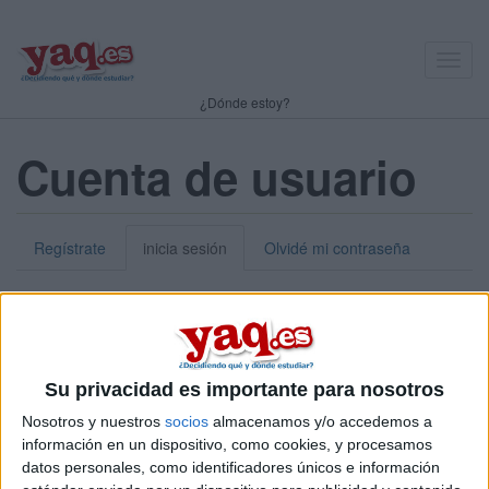
Toggl
navig
¿Dónde estoy?
Cuenta de usuario
Regístrate
inicia sesión
Olvidé mi contraseña
Nick o dirección de correo electrónico:
*
Puedes iniciar sesión introduciendo tu nombre de usuario o tu
Su privacidad es importante para nosotros
dirección de correo electrónico.
Nosotros y nuestros
socios
almacenamos y/o accedemos a
Contraseña:
*
información en un dispositivo, como cookies, y procesamos
datos personales, como identificadores únicos e información