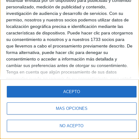
estándar enviada por un dispositivo para publicidad y contenido
Introduce la contraseña que acompaña a tu nombre de usuario
personalizado, medición de publicidad y contenido,
investigación de audiencia y desarrollo de servicios.
Con su
permiso, nosotros y nuestros socios podemos utilizar datos de
localización geográfica precisa e identificación mediante las
características de dispositivos. Puede hacer clic para otorgarnos
su consentimiento a nosotros y a nuestros 1733 socios para
que llevemos a cabo el procesamiento previamente descrito. De
forma alternativa, puede hacer clic para denegar su
Quiénes somos
|
Contactar
|
Anúnciate
consentimiento o acceder a información más detallada y
Aviso legal
|
Politica de privacidad
|
Condiciones generales
|
Política
cambiar sus preferencias antes de otorgar su consentimiento.
de cookies
Tenga en cuenta que algún procesamiento de sus datos
© 2003-2026
Compás Mediterráneo S.L.
- Diego de León 47 - 28006
personales puede no requerir de su consentimiento, pero usted
Madrid [ESPAÑA] - Tel. +34 91 593 2767
tiene el derecho de rechazar tal procesamiento. Sus
preferencias se aplicarán solo a este sitio web. Puede cambiar
ACEPTO
sus preferencias o retirar su consentimiento en cualquier
momento volviendo a este sitio y haciendo clic en el botón
MÁS OPCIONES
"Privacidad" en la parte inferior de la página web.
NO ACEPTO