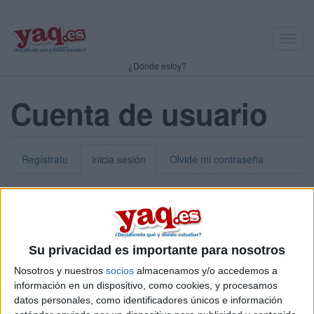
Toggl
navig
¿Dónde estoy?
Cuenta de usuario
Regístrate
inicia sesión
Olvidé mi contraseña
Nick o dirección de correo electrónico:
*
Puedes iniciar sesión introduciendo tu nombre de usuario o tu
Su privacidad es importante para nosotros
dirección de correo electrónico.
Nosotros y nuestros
socios
almacenamos y/o accedemos a
Contraseña:
*
información en un dispositivo, como cookies, y procesamos
datos personales, como identificadores únicos e información