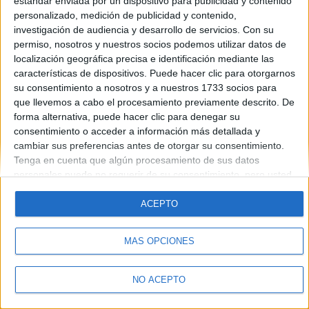
estándar enviada por un dispositivo para publicidad y contenido
Introduce la contraseña que acompaña a tu nombre de usuario
personalizado, medición de publicidad y contenido,
investigación de audiencia y desarrollo de servicios.
Con su
permiso, nosotros y nuestros socios podemos utilizar datos de
localización geográfica precisa e identificación mediante las
características de dispositivos. Puede hacer clic para otorgarnos
su consentimiento a nosotros y a nuestros 1733 socios para
que llevemos a cabo el procesamiento previamente descrito. De
forma alternativa, puede hacer clic para denegar su
Quiénes somos
|
Contactar
|
Anúnciate
consentimiento o acceder a información más detallada y
Aviso legal
|
Politica de privacidad
|
Condiciones generales
|
Política
cambiar sus preferencias antes de otorgar su consentimiento.
de cookies
Tenga en cuenta que algún procesamiento de sus datos
© 2003-2026
Compás Mediterráneo S.L.
- Diego de León 47 - 28006
personales puede no requerir de su consentimiento, pero usted
Madrid [ESPAÑA] - Tel. +34 91 593 2767
tiene el derecho de rechazar tal procesamiento. Sus
preferencias se aplicarán solo a este sitio web. Puede cambiar
ACEPTO
sus preferencias o retirar su consentimiento en cualquier
momento volviendo a este sitio y haciendo clic en el botón
MÁS OPCIONES
"Privacidad" en la parte inferior de la página web.
NO ACEPTO