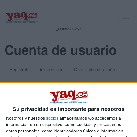
Toggl
navig
¿Dónde estoy?
Cuenta de usuario
Regístrate
inicia sesión
Olvidé mi contraseña
Nick o dirección de correo electrónico:
*
Puedes iniciar sesión introduciendo tu nombre de usuario o tu
Su privacidad es importante para nosotros
dirección de correo electrónico.
Nosotros y nuestros
socios
almacenamos y/o accedemos a
Contraseña:
*
información en un dispositivo, como cookies, y procesamos
datos personales, como identificadores únicos e información