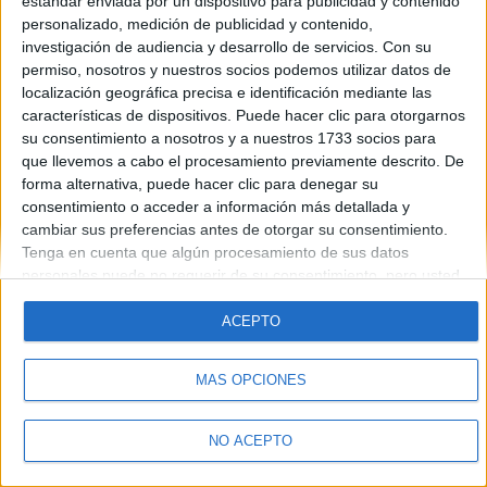
estándar enviada por un dispositivo para publicidad y contenido
Introduce la contraseña que acompaña a tu nombre de usuario
personalizado, medición de publicidad y contenido,
investigación de audiencia y desarrollo de servicios.
Con su
permiso, nosotros y nuestros socios podemos utilizar datos de
localización geográfica precisa e identificación mediante las
características de dispositivos. Puede hacer clic para otorgarnos
su consentimiento a nosotros y a nuestros 1733 socios para
que llevemos a cabo el procesamiento previamente descrito. De
forma alternativa, puede hacer clic para denegar su
Quiénes somos
|
Contactar
|
Anúnciate
consentimiento o acceder a información más detallada y
Aviso legal
|
Politica de privacidad
|
Condiciones generales
|
Política
cambiar sus preferencias antes de otorgar su consentimiento.
de cookies
Tenga en cuenta que algún procesamiento de sus datos
© 2003-2026
Compás Mediterráneo S.L.
- Diego de León 47 - 28006
personales puede no requerir de su consentimiento, pero usted
Madrid [ESPAÑA] - Tel. +34 91 593 2767
tiene el derecho de rechazar tal procesamiento. Sus
preferencias se aplicarán solo a este sitio web. Puede cambiar
ACEPTO
sus preferencias o retirar su consentimiento en cualquier
momento volviendo a este sitio y haciendo clic en el botón
MÁS OPCIONES
"Privacidad" en la parte inferior de la página web.
NO ACEPTO