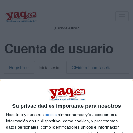
Toggl
navig
¿Dónde estoy?
Cuenta de usuario
Regístrate
inicia sesión
Olvidé mi contraseña
Nick o dirección de correo electrónico:
*
Puedes iniciar sesión introduciendo tu nombre de usuario o tu
Su privacidad es importante para nosotros
dirección de correo electrónico.
Nosotros y nuestros
socios
almacenamos y/o accedemos a
Contraseña:
*
información en un dispositivo, como cookies, y procesamos
datos personales, como identificadores únicos e información