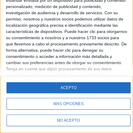
estándar enviada por un dispositivo para publicidad y contenido
Introduce la contraseña que acompaña a tu nombre de usuario
personalizado, medición de publicidad y contenido,
investigación de audiencia y desarrollo de servicios.
Con su
permiso, nosotros y nuestros socios podemos utilizar datos de
localización geográfica precisa e identificación mediante las
características de dispositivos. Puede hacer clic para otorgarnos
su consentimiento a nosotros y a nuestros 1733 socios para
que llevemos a cabo el procesamiento previamente descrito. De
forma alternativa, puede hacer clic para denegar su
Quiénes somos
|
Contactar
|
Anúnciate
consentimiento o acceder a información más detallada y
Aviso legal
|
Politica de privacidad
|
Condiciones generales
|
Política
cambiar sus preferencias antes de otorgar su consentimiento.
de cookies
Tenga en cuenta que algún procesamiento de sus datos
© 2003-2026
Compás Mediterráneo S.L.
- Diego de León 47 - 28006
personales puede no requerir de su consentimiento, pero usted
Madrid [ESPAÑA] - Tel. +34 91 593 2767
tiene el derecho de rechazar tal procesamiento. Sus
preferencias se aplicarán solo a este sitio web. Puede cambiar
ACEPTO
sus preferencias o retirar su consentimiento en cualquier
momento volviendo a este sitio y haciendo clic en el botón
MÁS OPCIONES
"Privacidad" en la parte inferior de la página web.
NO ACEPTO