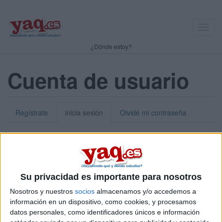
Toggl
navig
¿Dónde estoy?
Cuenta de usuario
Regístrate
inicia sesión
Olvidé mi contraseña
Nick o dirección de correo electrónico:
*
Puedes iniciar sesión introduciendo tu nombre de usuario o tu
Su privacidad es importante para nosotros
dirección de correo electrónico.
Nosotros y nuestros
socios
almacenamos y/o accedemos a
Contraseña:
*
información en un dispositivo, como cookies, y procesamos
datos personales, como identificadores únicos e información