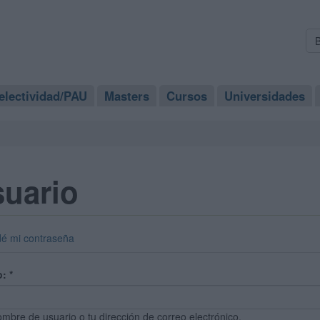
electividad/PAU
Masters
Cursos
Universidades
suario
dé mi contraseña
o:
*
ombre de usuario o tu dirección de correo electrónico.