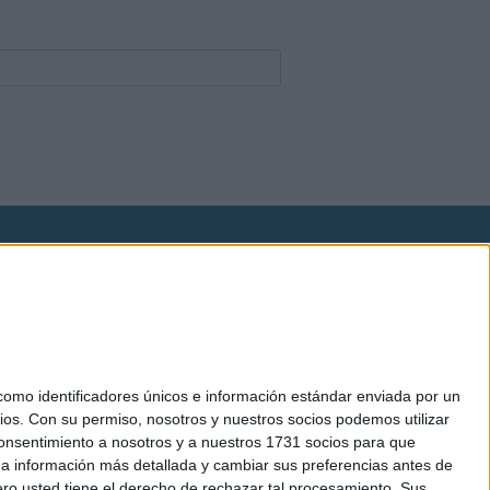
okies
el. +34 91 593 2767
mo identificadores únicos e información estándar enviada por un
ios.
Con su permiso, nosotros y nuestros socios podemos utilizar
 consentimiento a nosotros y a nuestros 1731 socios para que
 a información más detallada y cambiar sus preferencias antes de
o usted tiene el derecho de rechazar tal procesamiento. Sus