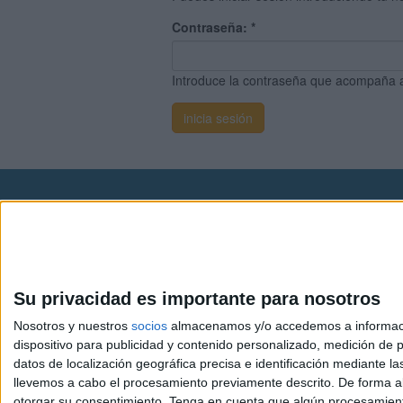
Contraseña:
*
Introduce la contraseña que acompaña 
Avis
© 2003-2026
Compá
Su privacidad es importante para nosotros
Nosotros y nuestros
socios
almacenamos y/o accedemos a información
dispositivo para publicidad y contenido personalizado, medición de pu
datos de localización geográfica precisa e identificación mediante l
llevemos a cabo el procesamiento previamente descrito. De forma al
otorgar su consentimiento.
Tenga en cuenta que algún procesamiento