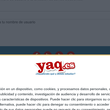
a tu nombre de usuario
Quiénes somos
|
Contactar
|
Anúnciate
o legal
|
Politica de privacidad
|
Condiciones generales
|
Política de co
s Mediterráneo S.L.
- Diego de León 47 - 28006 Madrid [ESPAÑA] - T
 en un dispositivo, como cookies, y procesamos datos personales, co
blicidad y contenido, investigación de audiencia y desarrollo de servic
as características de dispositivos. Puede hacer clic para otorgarnos su
ternativa, puede hacer clic para denegar su consentimiento o acceder
 de sus datos personales puede no requerir de su consentimiento, per