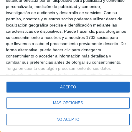
estándar enviada por un dispositivo para publicidad y contenido
Introduce la contraseña que acompaña a tu nombre de usuario
personalizado, medición de publicidad y contenido,
investigación de audiencia y desarrollo de servicios.
Con su
permiso, nosotros y nuestros socios podemos utilizar datos de
localización geográfica precisa e identificación mediante las
características de dispositivos. Puede hacer clic para otorgarnos
su consentimiento a nosotros y a nuestros 1733 socios para
que llevemos a cabo el procesamiento previamente descrito. De
forma alternativa, puede hacer clic para denegar su
Quiénes somos
|
Contactar
|
Anúnciate
consentimiento o acceder a información más detallada y
Aviso legal
|
Politica de privacidad
|
Condiciones generales
|
Política
cambiar sus preferencias antes de otorgar su consentimiento.
de cookies
Tenga en cuenta que algún procesamiento de sus datos
© 2003-2026
Compás Mediterráneo S.L.
- Diego de León 47 - 28006
personales puede no requerir de su consentimiento, pero usted
Madrid [ESPAÑA] - Tel. +34 91 593 2767
tiene el derecho de rechazar tal procesamiento. Sus
preferencias se aplicarán solo a este sitio web. Puede cambiar
ACEPTO
sus preferencias o retirar su consentimiento en cualquier
momento volviendo a este sitio y haciendo clic en el botón
MÁS OPCIONES
"Privacidad" en la parte inferior de la página web.
NO ACEPTO