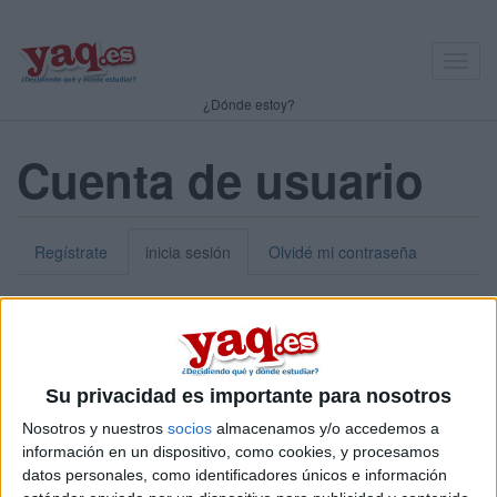
Toggl
navig
¿Dónde estoy?
Cuenta de usuario
Regístrate
inicia sesión
Olvidé mi contraseña
Nick o dirección de correo electrónico:
*
Puedes iniciar sesión introduciendo tu nombre de usuario o tu
Su privacidad es importante para nosotros
dirección de correo electrónico.
Nosotros y nuestros
socios
almacenamos y/o accedemos a
Contraseña:
*
información en un dispositivo, como cookies, y procesamos
datos personales, como identificadores únicos e información